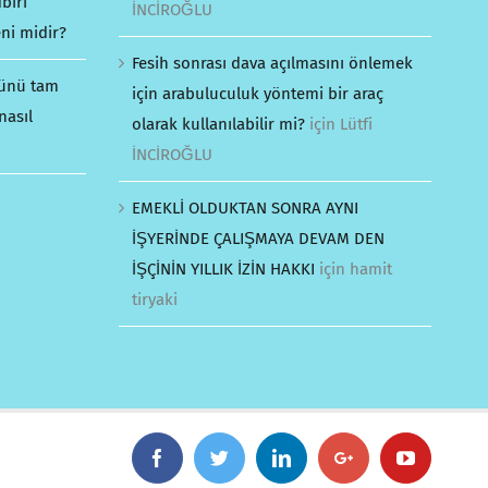
biri
İNCİROĞLU
ni midir?
Fesih sonrası dava açılmasını önlemek
günü tam
için arabuluculuk yöntemi bir araç
nasıl
olarak kullanılabilir mi?
için
Lütfi
İNCİROĞLU
EMEKLİ OLDUKTAN SONRA AYNI
İŞYERİNDE ÇALIŞMAYA DEVAM DEN
İŞÇİNİN YILLIK İZİN HAKKI
için
hamit
tiryaki
Facebook
Twitter
Linkedin
Google+
YouTube