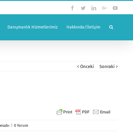
Facebook
Twitter
Linkedin
Google+
YouTub
Danışmanlık Hizmetlerimiz
Hakkında/İletişim
Önceki
Sonraki
Hesabı
|
0 Yorum