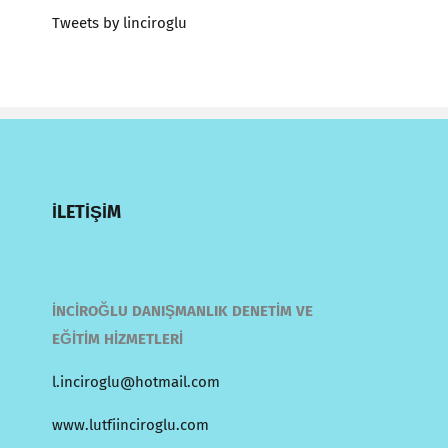
Tweets by linciroglu
İLETİŞİM
İNCİROĞLU DANIŞMANLIK DENETİM VE
EĞİTİM HİZMETLERİ
l.inciroglu@hotmail.com
www.lutfiinciroglu.com