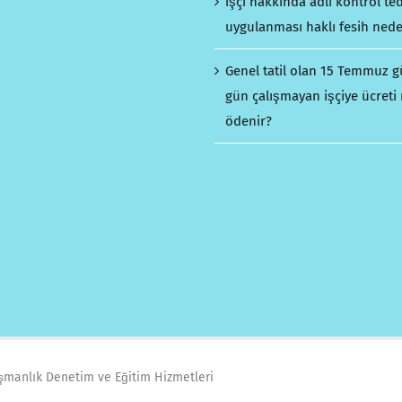
İşçi hakkında adli kontrol ted
uygulanması haklı fesih nede
Genel tatil olan 15 Temmuz 
gün çalışmayan işçiye ücreti 
ödenir?
ışmanlık Denetim ve Eğitim Hizmetleri