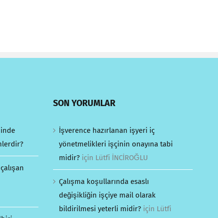
SON YORUMLAR
minde
İşverence hazırlanan işyeri iç
mlerdir?
yönetmelikleri işçinin onayına tabi
midir?
için
Lütfi İNCİROĞLU
 çalışan
Çalışma koşullarında esaslı
değişikliğin işçiye mail olarak
bildirilmesi yeterli midir?
için
Lütfi