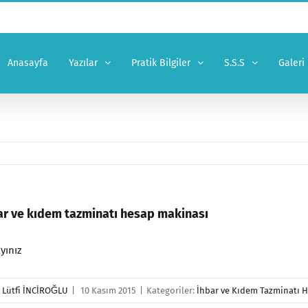
Anasayfa
Yazılar
Pratik Bilgiler
S.S.S
Galeri
ar ve kıdem tazminatı hesap makinası
ayınız
r
Lütfi İNCİROĞLU
|
10 Kasım 2015
|
Kategoriler:
İhbar ve Kıdem Tazminatı 