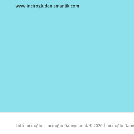
www.incirogludanismanlik.com
Lütfi İnciroğlu - İnciroğlu Danışmanlık ©
2026 | İnciroğlu Dan