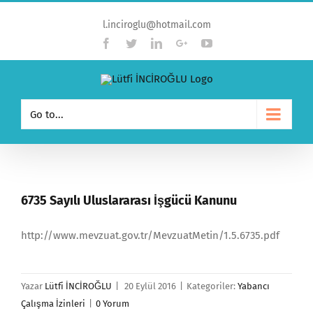
l.inciroglu@hotmail.com
Facebook
Twitter
Linkedin
Google+
YouTube
Go to...
6735 Sayılı Uluslararası İşgücü Kanunu
http://www.mevzuat.gov.tr/MevzuatMetin/1.5.6735.pdf
Yazar
Lütfi İNCİROĞLU
|
20 Eylül 2016
|
Kategoriler:
Yabancı
Çalışma İzinleri
|
0 Yorum