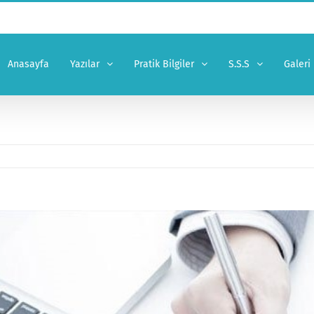
Anasayfa
Yazılar
Pratik Bilgiler
S.S.S
Galeri
er
ge