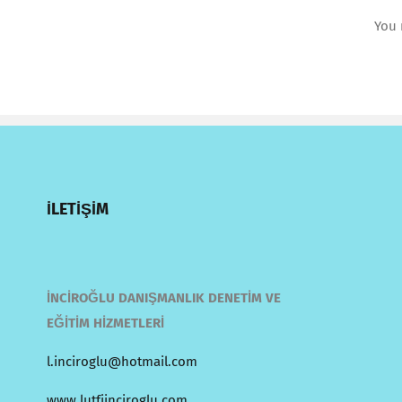
You
İLETİŞİM
İNCİROĞLU DANIŞMANLIK DENETİM VE
EĞİTİM HİZMETLERİ
l.inciroglu@hotmail.com
www.lutfiinciroglu.com