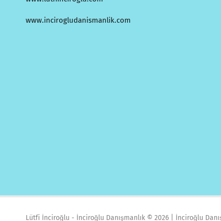
www.incirogludanismanlik.com
Lütfi İnciroğlu - İnciroğlu Danışmanlık ©
2026 | İnciroğlu Dan