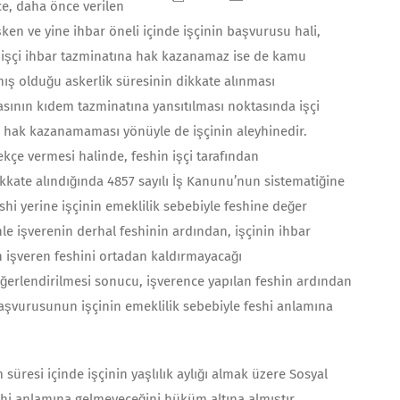
ce, daha önce verilen
en ve yine ihbar öneli içinde işçinin başvurusu hali,
de işçi ihbar tazminatına hak kazanamaz ise de kamu
ş olduğu askerlik süresinin dikkate alınması
ının kıdem tazminatına yansıtılması noktasında işçi
na hak kazanamaması yönüyle de işçinin aleyhinedir.
ekçe vermesi halinde, feshin işçi tarafından
dikkate alındığında 4857 sayılı İş Kanunu’nun sistematiğine
i yerine işçinin emeklilik sebebiyle feshine değer
e işverenin derhal feshinin ardından, işçinin ihbar
ın işveren feshini ortadan kaldırmayacağı
erlendirilmesi sonucu, işverence yapılan feshin ardından
başvurusunun işçinin emeklilik sebebiyle feshi anlamına
süresi içinde işçinin yaşlılık aylığı almak üzere Sosyal
hi anlamına gelmeyeceğini hüküm altına almıştır.