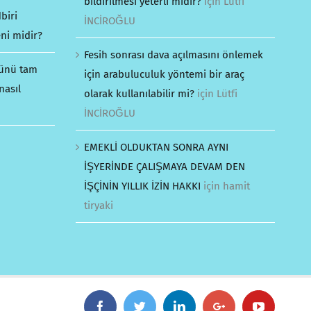
bildirilmesi yeterli midir?
için
Lütfi
biri
İNCİROĞLU
ni midir?
Fesih sonrası dava açılmasını önlemek
günü tam
için arabuluculuk yöntemi bir araç
nasıl
olarak kullanılabilir mi?
için
Lütfi
İNCİROĞLU
EMEKLİ OLDUKTAN SONRA AYNI
İŞYERİNDE ÇALIŞMAYA DEVAM DEN
İŞÇİNİN YILLIK İZİN HAKKI
için
hamit
tiryaki
Facebook
Twitter
Linkedin
Google+
YouTube