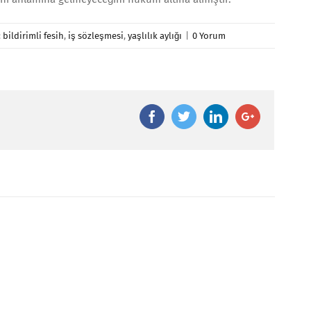
:
bildirimli fesih
,
iş sözleşmesi
,
yaşlılık aylığı
|
0 Yorum
Facebook
Twitter
Linkedin
Google+