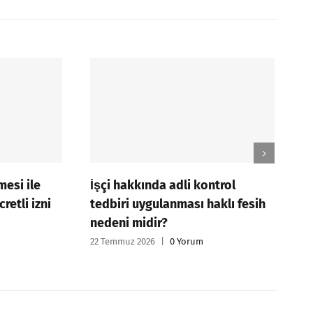
mesi ile
İşçi hakkında adli kontrol
G
cretli izni
tedbiri uygulanması haklı fesih
t
nedeni midir?
ü
22 Temmuz 2026
|
0 Yorum
15