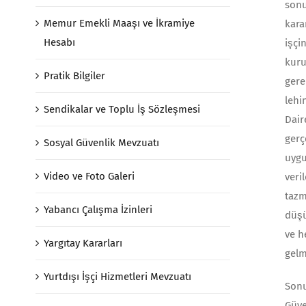
sonu
Memur Emekli Maaşı ve İkramiye
kara
Hesabı
işçi
kuru
Pratik Bilgiler
gere
lehi
Sendikalar ve Toplu İş Sözleşmesi
Dair
gerç
Sosyal Güvenlik Mevzuatı
uygu
Video ve Foto Galeri
veri
tazm
Yabancı Çalışma İzinleri
düşü
ve h
Yargıtay Kararları
gelm
Yurtdışı İşçi Hizmetleri Mevzuatı
Sonu
Güve