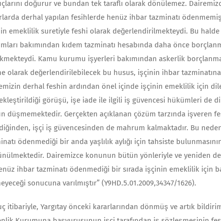
çlarını doğurur ve bundan tek taraflı olarak dönülemez. Dairemiz
rlarda derhal yapılan fesihlerde henüz ihbar tazminatı ödenmemişk
nin emeklilik suretiyle feshi olarak değerlendirilmekteydi. Bu hal
mları bakımından kıdem tazminatı hesabında daha önce borçlanmı
kmekteydi. Kamu kurumu işyerleri bakımından askerlik borçlanmas
ne olarak değerlendirilebilecek bu husus, işçinin ihbar tazminatı
emizin derhal feshin ardından önel içinde işçinin emeklilik için dil
ekleştirildiği görüşü, işe iade ile ilgili iş güvencesi hükümleri de 
n düşmemektedir. Gerçekten açıklanan çözüm tarzında işveren fesh
ldiğinden, işçi iş güvencesinden de mahrum kalmaktadır. Bu nedenl
inatı ödenmediği bir anda yaşlılık aylığı için tahsiste bulunmasın
nülmektedir. Dairemizce konunun bütün yönleriyle ve yeniden değ
enüz ihbar tazminatı ödenmediği bir sırada işçinin emeklilik için 
eyeceği sonucuna varılmıştır” (Y9HD.5.01.2009,34347/1626).
ç itibariyle, Yargıtay önceki kararlarından dönmüş ve artık bildirim 
nlik Kurumuna başvurusunun işçi tarafından iş sözleşmesinin fes