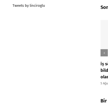
Tweets by linciroglu
Son
İş 
bil
ola
5 Ağu
Bir