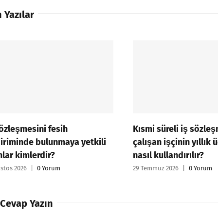
 Yazılar
sözleşmesini fesih
Kısmi süreli iş sözleş
diriminde bulunmaya yetkili
çalışan işçinin yıllık ü
nlar kimlerdir?
nasıl kullandırılır?
stos 2026
|
0 Yorum
29 Temmuz 2026
|
0 Yorum
 Cevap Yazın