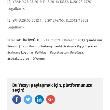
[2]
Y22.HD.28.05.2019 T., E.2016/13332, K.2019/11970
Legalbank.
[3]
Y9HD.29.05.2012 T., E.2012/4765, K.,2012/18802
Legalbank.
Yazar
Lütfi İNCİROĞLU
|
9 Ekim 2024
|
Kategoriler:
Çarşamba'nın
Sorusu
|
Tags:
#inciroğludanışmanlık #çalışma #işçi #işveren
#çalışma koşulları #yıllıkizin #ücretsizizin
,
#mağaza
,
#sadakatborcu
|
0 Yorum
Bu Yazıyı paylaşmak için, platformunuzu
seçin!
Facebook
Twitter
Linkedin
Google+