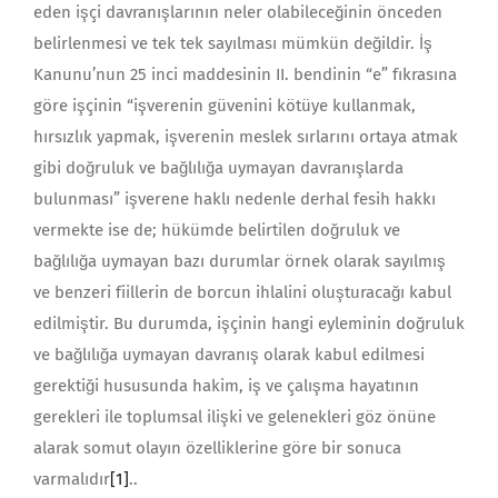
eden işçi davra­nışlarının neler olabileceğinin önceden
belirlenmesi ve tek tek sayılması mümkün değildir. İş
Kanunu’nun 25 inci maddesinin II. bendinin “e” fıkrasına
göre işçinin “işverenin güvenini kötüye kullanmak,
hırsızlık yapmak, işvere­nin meslek sırlarını ortaya atmak
gibi doğruluk ve bağlılığa uymayan davra­nışlarda
bulunması” işverene haklı nedenle derhal fesih hakkı
vermekte ise de; hükümde belirtilen doğruluk ve
bağlılığa uymayan bazı durumlar örnek olarak sayılmış
ve benzeri fiillerin de borcun ihlalini oluşturacağı kabul
edil­miştir. Bu durumda, işçinin hangi eyleminin doğruluk
ve bağlılığa uymayan davranış olarak kabul edilmesi
gerektiği hususunda hakim, iş ve çalışma ha­yatının
gerekleri ile toplumsal ilişki ve gelenekleri göz önüne
alarak somut olayın özelliklerine göre bir sonuca
varmalıdır
[1]
..