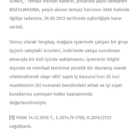
SONUÇ : Temyiz olunan kararın, yukarıda yazılı sebepten
BOZULMASINA, peşin alınan temyiz harcının istek halinde
ilgiliye iadesine, 29.05.2012 tarihinde oybirliğiyle karar
verildi.
Sonuç olarak Yargıtay, mağaza iş­yerinde çalışan bir grup
işçinin satıştaki ürünleri, indirimde satışa sunulması
amacıyla bir koli içinde saklamasını, işverenin bilgisi
dışında ve menfaat te­minine yönelik bir davranış olarak
nitelendirerek olayı 4857 sayılı İş Kanu­nu’nun 25 inci
maddesinin (II) numaralı bendindeki ahlak ve iyi niyet
kurallarına uymayan haller kapsamında
değerlendirmiştir.
[1]
YHGK 14.12.2016 T., E.2014/9-1700, K.2016/2123
Legalbank.