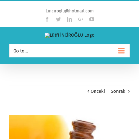
l.inciroglu@hotmail.com
Facebook
Twitter
Linkedin
Google+
YouTube
Go to...
Önceki
Sonraki