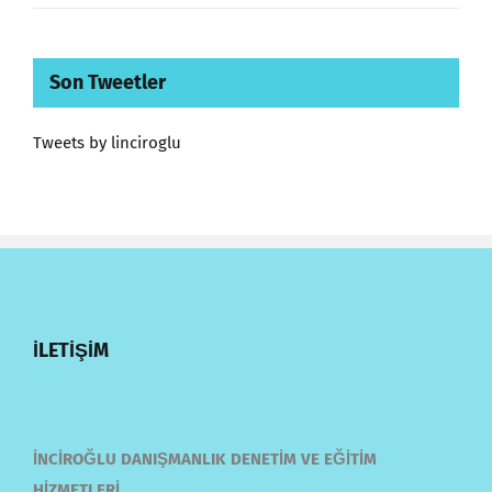
Son Tweetler
Tweets by linciroglu
İLETİŞİM
İNCİROĞLU DANIŞMANLIK DENETİM VE EĞİTİM
HİZMETLERİ