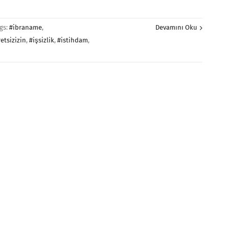
gs:
#ibraname
,
Devamını Oku
etsizizin
,
#işsizlik
,
#istihdam
,