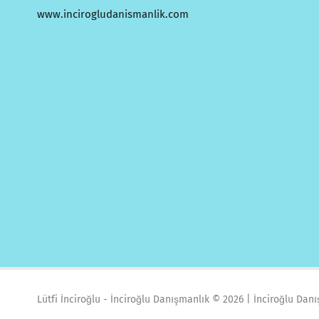
www.incirogludanismanlik.com
Lütfi İnciroğlu - İnciroğlu Danışmanlık ©
2026 | İnciroğlu Dan