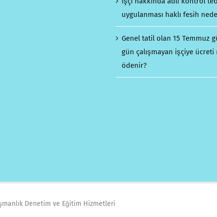
İşçi hakkında adli kontrol ted
uygulanması haklı fesih nede
Genel tatil olan 15 Temmuz 
gün çalışmayan işçiye ücreti 
ödenir?
ışmanlık Denetim ve Eğitim Hizmetleri