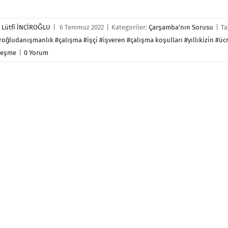
r
Lütfi İNCİROĞLU
|
6 Temmuz 2022
|
Kategoriler:
Çarşamba'nın Sorusu
|
Ta
roğludanışmanlık #çalışma #işçi #işveren #çalışma koşulları #yıllıkizin #ücr
leşme
|
0 Yorum