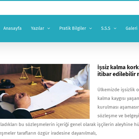
Anasayfa
Yazılar
Pratik Bilgiler
S.S.S
Galeri
İşsiz kalma kork
itibar edilebilir 
Ülkemizde işsizlik 
kalma kaygısı yaşa
kurulması aşamasın
sözleşme ve belgeyi
ladıkları bu sözleşmelerin içeriği genel olarak işçilerin aleyhine h
eşmeler tarafların özgür iradesine dayanılmalı,