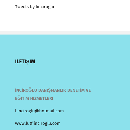
Tweets by linciroglu
İLETİŞİM
İNCİROĞLU DANIŞMANLIK DENETİM VE
EĞİTİM HİZMETLERİ
l.inciroglu@hotmail.com
www.lutfiinciroglu.com