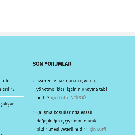
SON YORUMLAR
minde
İşverence hazırlanan işyeri iç
mlerdir?
yönetmelikleri işçinin onayına tabi
midir?
için
Lütfi İNCİROĞLU
 çalışan
Çalışma koşullarında esaslı
değişikliğin işçiye mail olarak
bildirilmesi yeterli midir?
için
Lütfi