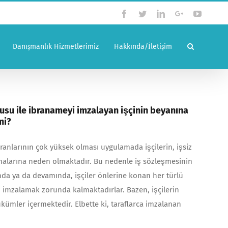
Facebook
Twitter
Linkedin
Google+
YouTub
Danışmanlık Hizmetlerimiz
Hakkında/İletişim
usu ile ibranameyi imzalayan işçinin beyanına
mi?
oranlarının çok yüksek olması uygulamada işçilerin, işsiz
malarına neden olmaktadır. Bu nedenle iş sözleşmesinin
da ya da devamında, işçiler önlerine konan her türlü
 imzalamak zorunda kalmaktadırlar. Bazen, işçilerin
ükümler içermektedir. Elbette ki, taraflarca imzalanan