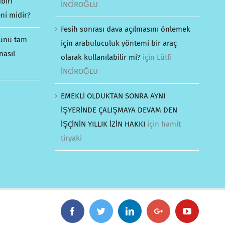
biri
İNCİROĞLU
ni midir?
Fesih sonrası dava açılmasını önlemek
günü tam
için arabuluculuk yöntemi bir araç
nasıl
olarak kullanılabilir mi?
için
Lütfi
İNCİROĞLU
EMEKLİ OLDUKTAN SONRA AYNI
İŞYERİNDE ÇALIŞMAYA DEVAM DEN
İŞÇİNİN YILLIK İZİN HAKKI
için
hamit
tiryaki
Facebook
Twitter
Linkedin
Google+
YouTube