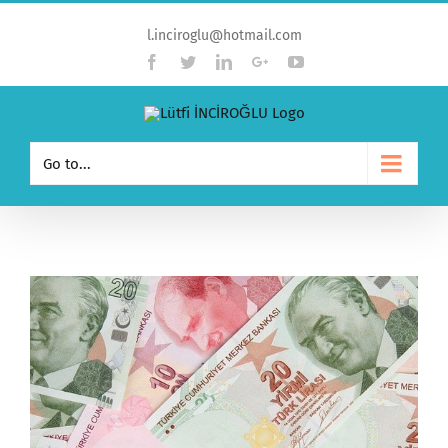
l.inciroglu@hotmail.com
Facebook
Twitter
Linkedin
Google+
YouTube
Go to...