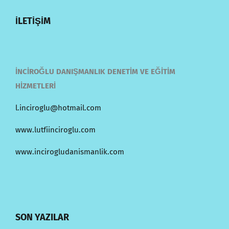
İLETİŞİM
İNCİROĞLU DANIŞMANLIK DENETİM VE EĞİTİM
HİZMETLERİ
l.inciroglu@hotmail.com
www.lutfiinciroglu.com
www.incirogludanismanlik.com
SON YAZILAR