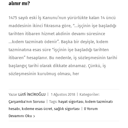
alınır mı?
1475 sayılı eski İş Kanunu’nun yürürlükte kalan 14 üncü
maddesinin ikinci fıkrasına göre, “...işçinin işe başladığı
tarihten itibaren hizmet akdinin devamı süresince
...kıdem tazminatı ödenir”. Başka bir deyişle, kıdem
tazminatına esas süre “işçinin işe başladığı tarihten
itibaren” hesaplanır. Bu nedenle, iş sözleşmesinin tarihi
başlangıç tarihi olarak dikkate alınamaz. Çünkü, iş
sözleşmesinin kurulmuş olması, her
Yazar
Lütfi İNCİROĞLU
|
1 Ağustos 2018
|
Kategoriler:
Çarşamba'nın Sorusu
|
Tags:
hayat sigortası
,
kıdem tazminatı
hesabı
,
kıdeme esas ücret
,
sağlık sigortası
|
0 Yorum
Devamını Oku