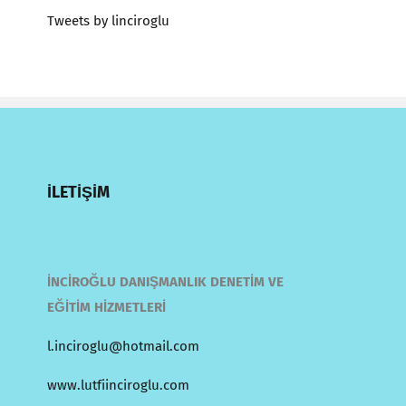
Tweets by linciroglu
İLETİŞİM
İNCİROĞLU DANIŞMANLIK DENETİM VE
EĞİTİM HİZMETLERİ
l.inciroglu@hotmail.com
www.lutfiinciroglu.com