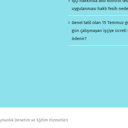
İşçi hakkında adli kontrol ted
uygulanması haklı fesih nede
Genel tatil olan 15 Temmuz 
gün çalışmayan işçiye ücreti 
ödenir?
ışmanlık Denetim ve Eğitim Hizmetleri