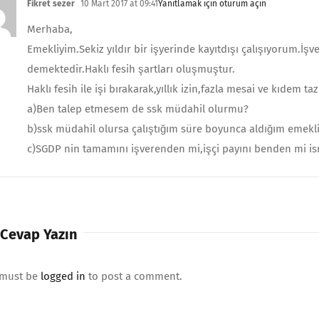
Fikret sezer
10 Mart 2017 at 09:41
Yanıtlamak için oturum açın
Merhaba,
Emekliyim.Sekiz yıldır bir işyerinde kayıtdışı çalışıyorum.İ
demektedir.Haklı fesih şartları oluşmuştur.
Haklı fesih ile işi bırakarak,yıllık izin,fazla mesai ve kıdem t
a)Ben talep etmesem de ssk müdahil olurmu?
b)ssk müdahil olursa çalıştığım süre boyunca aldığım emekli
c)SGDP nin tamamını işverenden mi,işçi payını benden mi isrt
 Cevap Yazın
 must be
logged in
to post a comment.