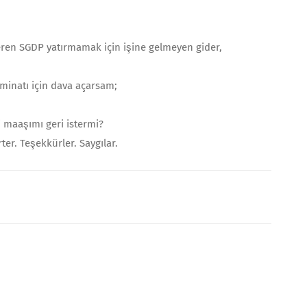
şveren SGDP yatırmamak için işine gelmeyen gider,
azminatı için dava açarsam;
 maaşımı geri istermi?
er. Teşekkürler. Saygılar.