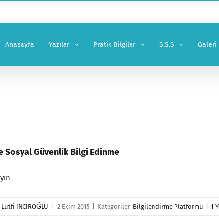
Anasayfa
Yazılar
Pratik Bilgiler
S.S.S
Galeri
ve Sosyal Güvenlik Bilgi Edinme
ayın
r
Lütfi İNCİROĞLU
|
2 Ekim 2015
|
Kategoriler:
Bilgilendirme Platformu
|
1 