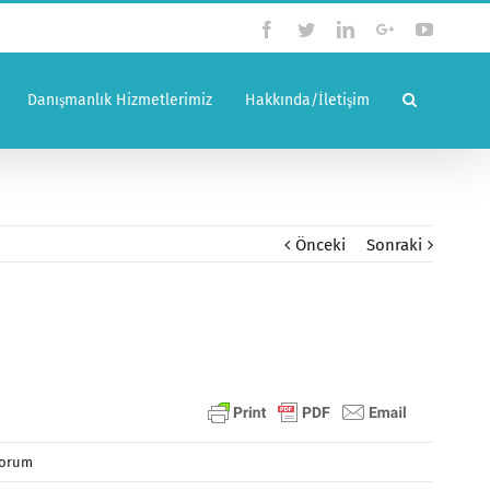
Facebook
Twitter
Linkedin
Google+
YouTub
Danışmanlık Hizmetlerimiz
Hakkında/İletişim
Önceki
Sonraki
Yorum