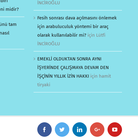
biri
İNCİROĞLU
ni midir?
Fesih sonrası dava açılmasını önlemek
günü tam
için arabuluculuk yöntemi bir araç
nasıl
olarak kullanılabilir mi?
için
Lütfi
İNCİROĞLU
EMEKLİ OLDUKTAN SONRA AYNI
İŞYERİNDE ÇALIŞMAYA DEVAM DEN
İŞÇİNİN YILLIK İZİN HAKKI
için
hamit
tiryaki
Facebook
Twitter
Linkedin
Google+
YouTube