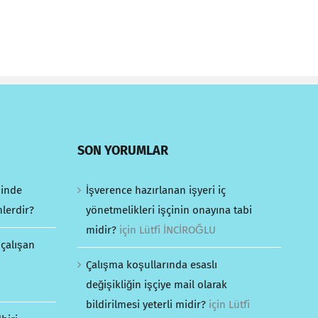
SON YORUMLAR
minde
İşverence hazırlanan işyeri iç
mlerdir?
yönetmelikleri işçinin onayına tabi
midir?
için
Lütfi İNCİROĞLU
 çalışan
Çalışma koşullarında esaslı
değişikliğin işçiye mail olarak
bildirilmesi yeterli midir?
için
Lütfi