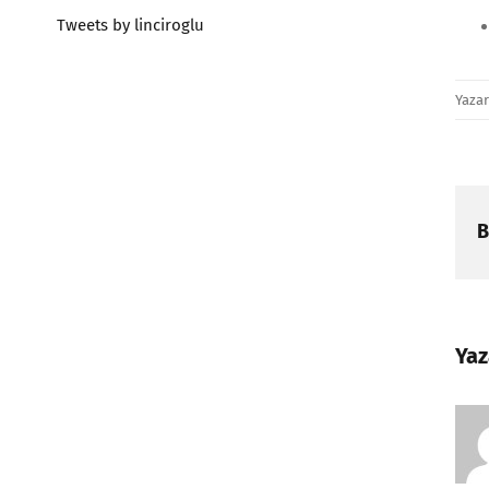
Tweets by linciroglu
Yaza
B
Yaz