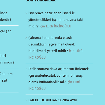
SON YORUMLAR
minde
İşverence hazırlanan işyeri iç
mlerdir?
yönetmelikleri işçinin onayına tabi
midir?
için
Lütfi İNCİROĞLU
 çalışan
Çalışma koşullarında esaslı
değişikliğin işçiye mail olarak
bildirilmesi yeterli midir?
için
Lütfi
biri
İNCİROĞLU
ni midir?
Fesih sonrası dava açılmasını önlemek
günü tam
için arabuluculuk yöntemi bir araç
nasıl
olarak kullanılabilir mi?
için
Lütfi
İNCİROĞLU
EMEKLİ OLDUKTAN SONRA AYNI