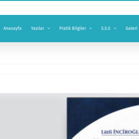
Anasayfa
Yazılar
Pratik Bilgiler
S.S.S
Galeri
er
ge