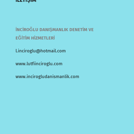
İLETİŞİM
İNCİROĞLU DANIŞMANLIK DENETİM VE
EĞİTİM HİZMETLERİ
l.inciroglu@hotmail.com
www.lutfiinciroglu.com
www.incirogludanismanlik.com