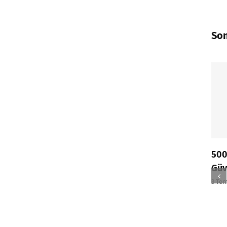
Son
500 Sor
Güvenl
3 Temmuz