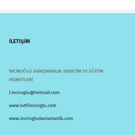
İLETİŞİM
İNCİROĞLU DANIŞMANLIK DENETİM VE EĞİTİM
HİZMETLERİ
l.inciroglu@hotmail.com
www.lutfiinciroglu.com
www.incirogludanismanlik.com