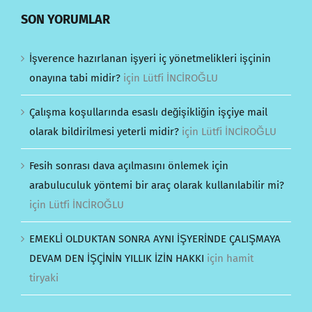
SON YORUMLAR
İşverence hazırlanan işyeri iç yönetmelikleri işçinin
onayına tabi midir?
için
Lütfi İNCİROĞLU
Çalışma koşullarında esaslı değişikliğin işçiye mail
olarak bildirilmesi yeterli midir?
için
Lütfi İNCİROĞLU
Fesih sonrası dava açılmasını önlemek için
arabuluculuk yöntemi bir araç olarak kullanılabilir mi?
için
Lütfi İNCİROĞLU
EMEKLİ OLDUKTAN SONRA AYNI İŞYERİNDE ÇALIŞMAYA
DEVAM DEN İŞÇİNİN YILLIK İZİN HAKKI
için
hamit
tiryaki