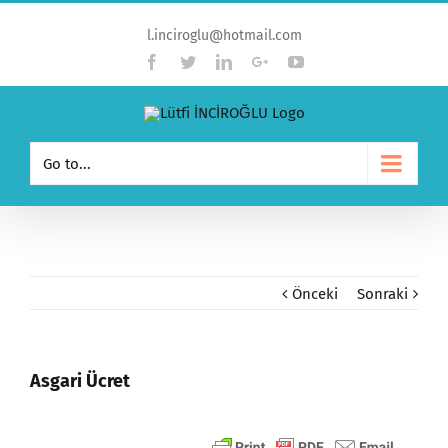
l.inciroglu@hotmail.com
Facebook
Twitter
Linkedin
Google+
YouTube
Go to...
Önceki
Sonraki
Asgari Ücret