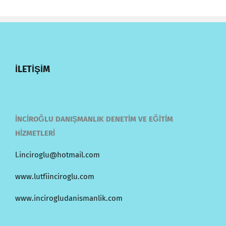
İLETİŞİM
İNCİROĞLU DANIŞMANLIK DENETİM VE EĞİTİM
HİZMETLERİ
l.inciroglu@hotmail.com
www.lutfiinciroglu.com
www.incirogludanismanlik.com