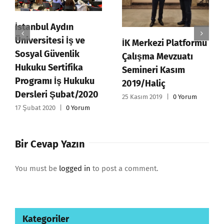
İstanbul Aydın
Üniversitesi İş ve
İK Merkezi Platformu
Sosyal Güvenlik
Çalışma Mevzuatı
Hukuku Sertifika
Semineri Kasım
Programı İş Hukuku
2019/Haliç
Dersleri Şubat/2020
25 Kasım 2019
|
0 Yorum
17 Şubat 2020
|
0 Yorum
Bir Cevap Yazın
You must be
logged in
to post a comment.
Kategoriler