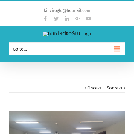
l.inciroglu@hotmail.com
Facebook
Twitter
Linkedin
Google+
YouTube
Go to...
Önceki
Sonraki