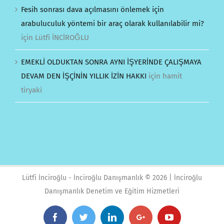
Fesih sonrası dava açılmasını önlemek için
arabuluculuk yöntemi bir araç olarak kullanılabilir mi?
için
Lütfi İNCİROĞLU
EMEKLİ OLDUKTAN SONRA AYNI İŞYERİNDE ÇALIŞMAYA
DEVAM DEN İŞÇİNİN YILLIK İZİN HAKKI
için
hamit
tiryaki
Lütfi İnciroğlu - İnciroğlu Danışmanlık ©
2026 | İnciroğlu
Danışmanlık Denetim ve Eğitim Hizmetleri
Facebook
Twitter
Linkedin
Google+
YouTube