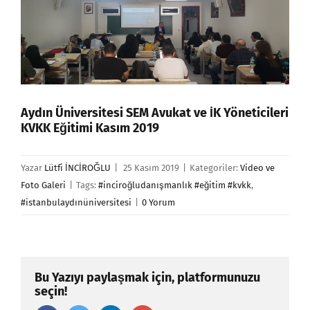
Aydın Üniversitesi SEM Avukat ve İK Yöneticileri
KVKK Eğitimi Kasım 2019
Yazar
Lütfi İNCİROĞLU
|
25 Kasım 2019
|
Kategoriler:
Video ve
Foto Galeri
|
Tags:
#inciroğludanışmanlık #eğitim #kvkk
,
#istanbulaydınüniversitesi
|
0 Yorum
Bu Yazıyı paylaşmak için, platformunuzu
seçin!