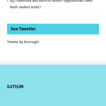
İşçi hakkında adli kontrol tedbiri uygulanması haklı
fesih nedeni midir?
Son Tweetler
Tweets by linciroglu
İLETİŞİM