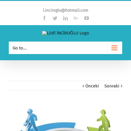
l.inciroglu@hotmail.com
Facebook
Twitter
Linkedin
Google+
YouTube
Go to...
Önceki
Sonraki
View
Larger
Image