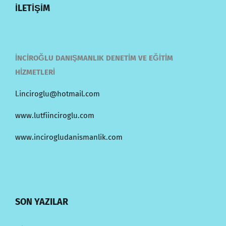
İLETİŞİM
İNCİROĞLU DANIŞMANLIK DENETİM VE EĞİTİM
HİZMETLERİ
l.inciroglu@hotmail.com
www.lutfiinciroglu.com
www.incirogludanismanlik.com
SON YAZILAR