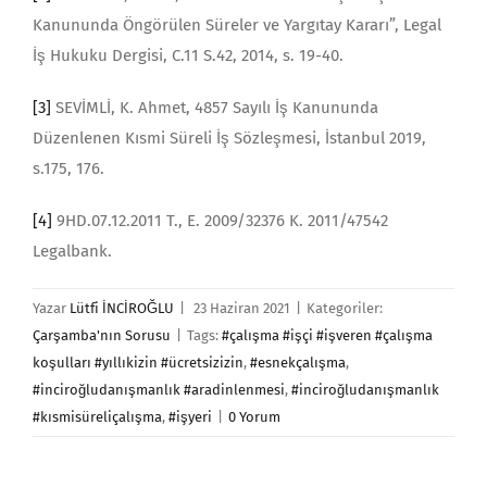
Kanununda Öngörülen Süreler ve Yargıtay Kararı”, Legal
İş Hukuku Dergisi, C.11 S.42, 2014, s. 19-40.
[3]
SEVİMLİ, K. Ahmet, 4857 Sayılı İş Kanununda
Düzenlenen Kısmi Süreli İş Sözleşmesi, İstanbul 2019,
s.175, 176.
[4]
9HD.07.12.2011 T., E. 2009/32376 K. 2011/47542
Legalbank.
Yazar
Lütfi İNCİROĞLU
|
23 Haziran 2021
|
Kategoriler:
Çarşamba'nın Sorusu
|
Tags:
#çalışma #işçi #işveren #çalışma
koşulları #yıllıkizin #ücretsizizin
,
#esnekçalışma
,
#inciroğludanışmanlık #aradinlenmesi
,
#inciroğludanışmanlık
#kısmisüreliçalışma
,
#işyeri
|
0 Yorum