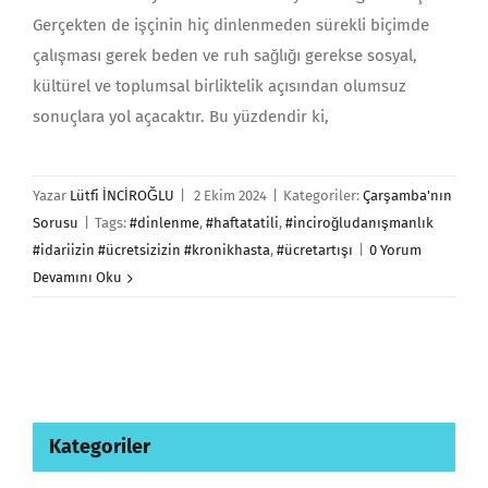
Gerçekten de işçinin hiç dinlenmeden sürekli biçimde
çalışması gerek beden ve ruh sağlığı gerekse sosyal,
kültürel ve toplumsal birliktelik açısından olumsuz
sonuçlara yol açacaktır. Bu yüzdendir ki,
Yazar
Lütfi İNCİROĞLU
|
2 Ekim 2024
|
Kategoriler:
Çarşamba'nın
Sorusu
|
Tags:
#dinlenme
,
#haftatatili
,
#inciroğludanışmanlık
#idariizin #ücretsizizin #kronikhasta
,
#ücretartışı
|
0 Yorum
Devamını Oku
Kategoriler