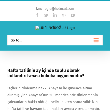
l.inciroglu@hotmail.com
Facebook
Twitter
Linkedin
Google+
YouTube
Go to...
Hafta tatilinin ay içinde toplu olarak
kullandırıl¬ması hukuka uygun mudur?
İşçilerin dinlenme hakkı Anayasa ile güvence altına
alınmış yine Anayasa’nın 50. maddesinde dinlenmenin
çalışanların hakkı olduğu belirtildikten sonra yıllık izin,
hafta tatili ve bayram tatili hakları ayrıca vurgulanmıştır.