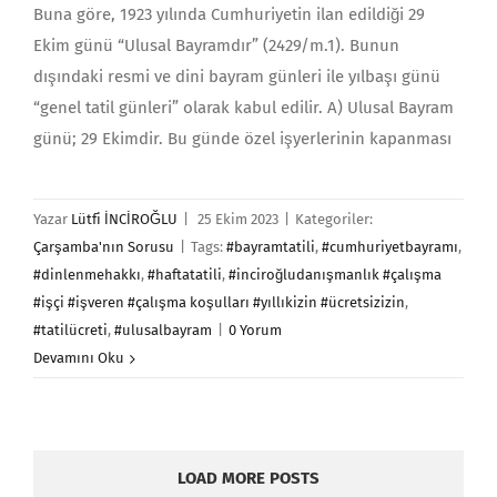
Buna göre, 1923 yı­lında Cumhuriyetin ilan edildiği 29
Ekim günü “Ulusal Bayramdır” (2429/m.1). Bunun
dışındaki resmi ve dini bayram günleri ile yılbaşı günü
“genel tatil günleri” olarak kabul edilir. A) Ulusal Bayram
günü; 29 Ekimdir. Bu günde özel işyerlerinin ka­pan­ması
Yazar
Lütfi İNCİROĞLU
|
25 Ekim 2023
|
Kategoriler:
Çarşamba'nın Sorusu
|
Tags:
#bayramtatili
,
#cumhuriyetbayramı
,
#dinlenmehakkı
,
#haftatatili
,
#inciroğludanışmanlık #çalışma
#işçi #işveren #çalışma koşulları #yıllıkizin #ücretsizizin
,
#tatilücreti
,
#ulusalbayram
|
0 Yorum
Devamını Oku
LOAD MORE POSTS