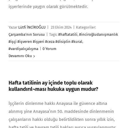
işyerlerinde yaygın olarak görülmektedir.
Yazar
Lütfi İNCİROĞLU
|
23 Ekim 2024
|
Kategoriler:
Çarşamba'nın Sorusu
|
Tags:
#haftatatili
,
#inciroğludanışmanlık
#işçi #işveren #işyeri #ceza #disiplin #kural
,
#vardiyalıçalışma
|
0 Yorum
Devamını Oku
Hafta tatilinin ay içinde toplu olarak
kullandırıl¬ması hukuka uygun mudur?
İşçilerin dinlenme hakkı Anayasa ile güvence altına
alınmış yine Anayasa’nın 50. maddesinde dinlenmenin
çalışanların hakkı olduğu belirtildikten sonra yıllık izin,
hafta tatili ve bayram tatili hakları ayrıca vurgulanmıştır.