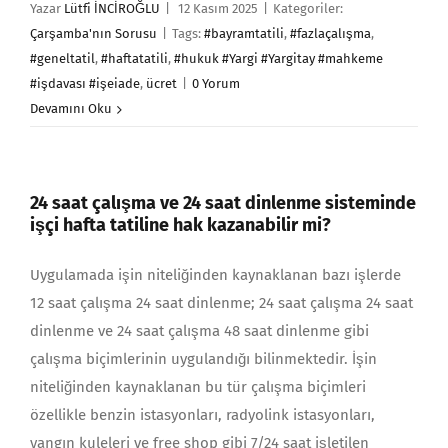
Yazar
Lütfi İNCİROĞLU
|
12 Kasım 2025
|
Kategoriler:
Çarşamba'nın Sorusu
|
Tags:
#bayramtatili
,
#fazlaçalışma
,
#geneltatil
,
#haftatatili
,
#hukuk #Yargi #Yargitay #mahkeme
#işdavası #işeiade
,
ücret
|
0 Yorum
Devamını Oku
24 saat çalışma ve 24 saat dinlenme sisteminde
işçi hafta tatiline hak kazanabilir mi?
Uygulamada işin niteliğinden kaynaklanan bazı işlerde
12 saat çalışma 24 saat dinlenme; 24 saat çalışma 24 saat
dinlenme ve 24 saat çalışma 48 saat dinlenme gibi
çalışma biçimlerinin uygulandığı bilinmektedir. İşin
niteliğinden kaynaklanan bu tür çalışma biçimleri
özellikle benzin istasyonları, radyolink istasyonları,
yangın kuleleri ve free shop gibi 7/24 saat işletilen