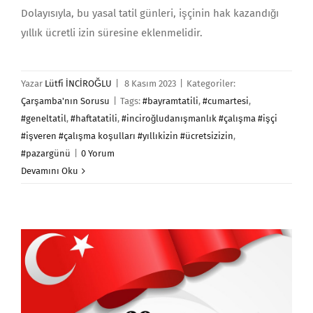
Dolayısıyla, bu yasal tatil günleri, işçinin hak kazandığı
yıllık ücretli izin süresine eklenmelidir.
Yazar
Lütfi İNCİROĞLU
|
8 Kasım 2023
|
Kategoriler:
Çarşamba'nın Sorusu
|
Tags:
#bayramtatili
,
#cumartesi
,
#geneltatil
,
#haftatatili
,
#inciroğludanışmanlık #çalışma #işçi
#işveren #çalışma koşulları #yıllıkizin #ücretsizizin
,
#pazargünü
|
0 Yorum
Devamını Oku