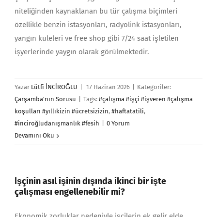
niteliğinden kaynaklanan bu tür çalışma biçimleri
özellikle benzin istasyonları, radyolink istasyonları,
yangın kuleleri ve free shop gibi 7/24 saat işletilen
işyerlerinde yaygın olarak görülmektedir.
Yazar
Lütfi İNCİROĞLU
|
17 Haziran 2026
|
Kategoriler:
Çarşamba'nın Sorusu
|
Tags:
#çalışma #işçi #işveren #çalışma
koşulları #yıllıkizin #ücretsizizin
,
#haftatatili
,
#inciroğludanışmanlık #fesih
|
0 Yorum
Devamını Oku
İşçinin asıl işinin dışında ikinci bir işte
çalışması engellenebilir mi?
Ekonomik zorluklar nedeniyle işçilerin ek gelir elde