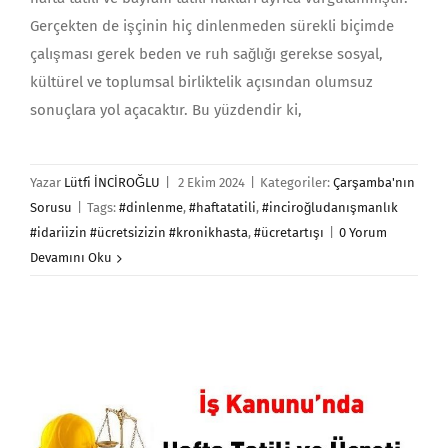
Gerçekten de işçinin hiç dinlenmeden sürekli biçimde
çalışması gerek beden ve ruh sağlığı gerekse sosyal,
kültürel ve toplumsal birliktelik açısından olumsuz
sonuçlara yol açacaktır. Bu yüzdendir ki,
Yazar
Lütfi İNCİROĞLU
|
2 Ekim 2024
|
Kategoriler:
Çarşamba'nın
Sorusu
|
Tags:
#dinlenme
,
#haftatatili
,
#inciroğludanışmanlık
#idariizin #ücretsizizin #kronikhasta
,
#ücretartışı
|
0 Yorum
Devamını Oku