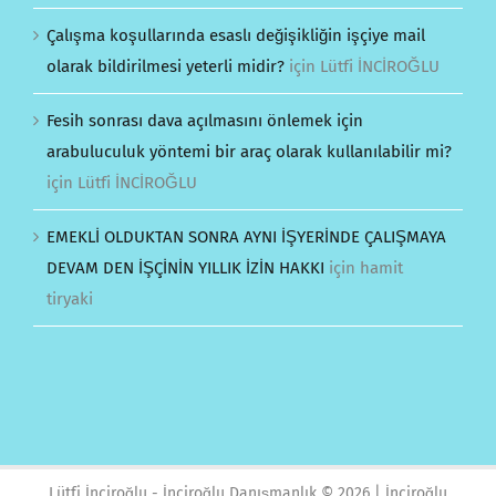
Çalışma koşullarında esaslı değişikliğin işçiye mail
olarak bildirilmesi yeterli midir?
için
Lütfi İNCİROĞLU
Fesih sonrası dava açılmasını önlemek için
arabuluculuk yöntemi bir araç olarak kullanılabilir mi?
için
Lütfi İNCİROĞLU
EMEKLİ OLDUKTAN SONRA AYNI İŞYERİNDE ÇALIŞMAYA
DEVAM DEN İŞÇİNİN YILLIK İZİN HAKKI
için
hamit
tiryaki
Lütfi İnciroğlu - İnciroğlu Danışmanlık ©
2026 | İnciroğlu