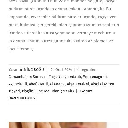
4857 sayılı İş Kanunu’nun 27 nci maddesine göre, işçiye
bildirim süresi içinde iş arama imkânı tanınmıştır. Bu
kapsamda, işverenler bildirim süreleri içinde, işçiye yeni
bir iş bulması için gerekli olan iş arama iznini iş saatlerin
içinde ve ücret kesintisi yapmadan vermeye mecburdur.
İş arama izninin sü­resi günde iki saatten az olamaz ve
işçi isterse iş
Yazar
Lütfi İNCİROĞLU
|
24 Ocak 2024
|
Kategoriler:
Çarşamba'nın Sorusu
|
Tags:
#bayramtatili
,
#çalışmagünü
,
#geneltatil
,
#haftatatili
,
#işarama
,
#işaramaizni
,
#işçi #işveren
#işyeri
,
#işgünü
,
inciroğludanışmanlık
|
0 Yorum
Devamını Oku