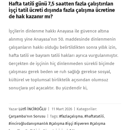
Hafta tatili günü 7,5 saatten fazla çalıştırılan
işçi tatil ücreti dışında fazla çalışma ücretine
de hak kazanır mı?
İşçilerin dinlenme hakkı Anayasa ile güvence altına
alınmış yine Anayasa’nın 50. maddesinde dinlenmenin
çalışanların hakkı olduğu belirtildikten sonra yıllık izin,
hafta tatili ve bayram tatili hakları ayrıca vurgulanmıştır.
Gerçekten de işçinin hiç dinlenmeden sürekli biçimde
çalışması gerek beden ve ruh sağlığı gerekse sosyal,
kültürel ve toplumsal birliktelik açısından olumsuz
sonuçlara yol açacaktır. Bu yüzdendir ki,
Yazar
Lütfi İNCİROĞLU
|
11 Mart 2026
|
Kategoriler:
Çarşamba'nın Sorusu
|
Tags:
#fazlaçalışma
,
#haftatatili
,
#inciroğludanışmanlık #çalışma #işçi #işveren #çalışma