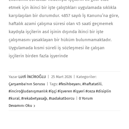
etmek için ikinci bir işte çalıştıkları uygulamada sıklıkla
karşılaşılan bir durumdur. 4857 sayılı İş Kanunu’na göre,
haftalık azami çalışma süresi olan 45 saati geçmemek
kaydıyla işçilerin asıl işinin dışında ikinci bir işte
çalışmasını yasaklayan bir hüküm bulunmamaktadır.
Uygulamada kısmi süreli iş sözleşmesi ile çalışan
işçilerin birden fazla işyerinde
Yazar
Lütfi İNCİROĞLU
|
25 Mart 2026
|
Kategoriler:
Çarşamba'nın Sorusu
|
Tags:
#fesihbeyanı
,
#haftatatili
,
#inciroğludanışmanlık #işçi #işveren #işyeri #ceza #disiplin
#kural
,
#rekabetyasağı
,
#sadakatborcu
|
0 Yorum
Devamını Oku