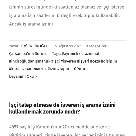
izninin süresi günde iki saatten az olamaz ve işçi isterse
iş arama izin saatlerini birleştirerek toplu kullanabilir.
Ancak iş arama iznini
Yazar
Lütfi İNCİROĞLU
|
27 Ağustos 2025
|
Kategoriler:
Çarşamba'nın Sorusu
|
Tags:
#ayrımclık #tazminat
,
#inciroğludanışmanlık #işçi #işveren #işyeri #ceza #disiplin
#kural
,
#işaramaizni
,
#izin #rapor
|
0 Yorum
Devamını Oku
İşçi talep etmese de işveren iş arama iznini
kullandırmak zorunda mıdır?
4857 sayılı İş Kanunu’nun 27 nci maddesine göre;
Bildirim süreleri içinde işveren, işçiye yeni bir iş bulması