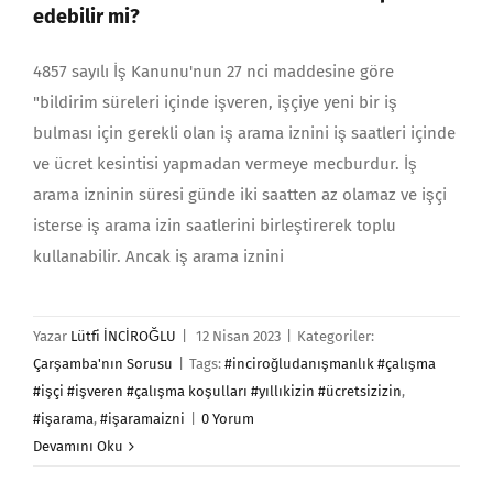
edebilir mi?
4857 sayılı İş Kanunu'nun 27 nci maddesine göre
"bildirim süreleri içinde işveren, işçiye yeni bir iş
bulması için gerekli olan iş arama iznini iş saatleri içinde
ve ücret kesintisi yapmadan vermeye mecburdur. İş
arama izninin süresi günde iki saatten az olamaz ve işçi
isterse iş arama izin saatlerini birleştirerek toplu
kullanabilir. Ancak iş arama iznini
Yazar
Lütfi İNCİROĞLU
|
12 Nisan 2023
|
Kategoriler:
Çarşamba'nın Sorusu
|
Tags:
#inciroğludanışmanlık #çalışma
#işçi #işveren #çalışma koşulları #yıllıkizin #ücretsizizin
,
#işarama
,
#işaramaizni
|
0 Yorum
Devamını Oku