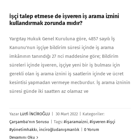
İşçi talep etmese de işveren iş arama iznini
kullandırmak zorunda mıdır?
Yargıtay Hukuk Genel Kuruluna göre, 4857 sayılı İş
Kanunu'nun işçiye bildirim süresi içinde iş arama
imkânının tanındığı 27 nci maddesine göre; Bildirim
süreleri içinde işveren, işçiye yeni bir iş bulması için
gerekli olan iş arama iznini iş saatlerin içinde ve ücret
kesintisi yapmadan vermeye mecburdur. İş arama izninin
süresi günde iki saatten az olamaz ve
Yazar
Lütfi İNCİROĞLU
|
30 Mart 2022
|
Kategoriler:
Çarşamba'nın Sorusu
|
Tags:
#işaramaizni
,
#işveren #işçi
#yönetimhakkı
,
inciroğludanışmanlık
|
0 Yorum
Devamını Oku