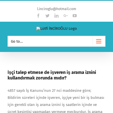
l.inciroglu@hotmail.com
Facebook
Twitter
Linkedin
Google+
YouTube
Go to...
İşçi talep etmese de işveren iş arama iznini
kullandırmak zorunda mıdır?
4857 sayılı İş Kanunu’nun 27 nci maddesine göre;
Bildirim süreleri içinde işveren, işçiye yeni bir iş bulması
için gerekli olan iş arama iznini iş saatlerin içinde ve
ücret kesintisi yapmadan vermeye mecburdur. İş arama