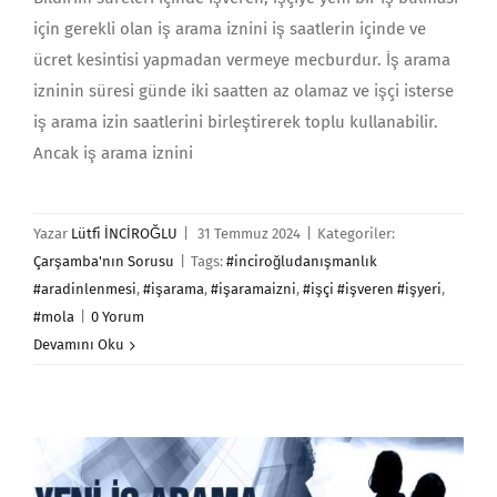
için gerekli olan iş arama iznini iş saatlerin içinde ve
ücret kesintisi yapmadan vermeye mecburdur. İş arama
izninin süresi günde iki saatten az olamaz ve işçi isterse
iş arama izin saatlerini birleştirerek toplu kullanabilir.
Ancak iş arama iznini
Yazar
Lütfi İNCİROĞLU
|
31 Temmuz 2024
|
Kategoriler:
Çarşamba'nın Sorusu
|
Tags:
#inciroğludanışmanlık
#aradinlenmesi
,
#işarama
,
#işaramaizni
,
#işçi #işveren #işyeri
,
#mola
|
0 Yorum
Devamını Oku