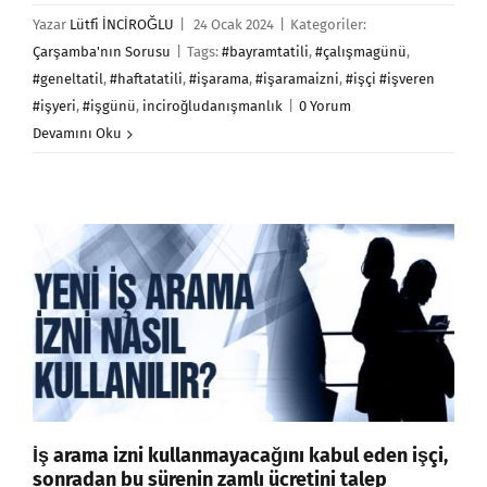
Yazar
Lütfi İNCİROĞLU
|
24 Ocak 2024
|
Kategoriler:
Çarşamba'nın Sorusu
|
Tags:
#bayramtatili
,
#çalışmagünü
,
#geneltatil
,
#haftatatili
,
#işarama
,
#işaramaizni
,
#işçi #işveren
#işyeri
,
#işgünü
,
inciroğludanışmanlık
|
0 Yorum
Devamını Oku
İş arama izni kullanmayacağını kabul eden işçi,
sonradan bu sürenin zamlı ücretini talep