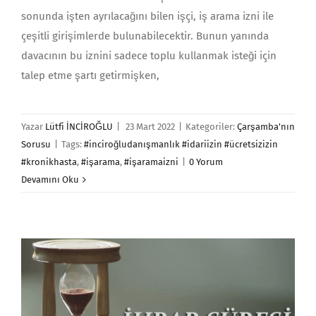
sonunda işten ayrılacağını bilen işçi, iş arama izni ile
çeşitli girişimlerde bulunabilecektir. Bunun yanında
davacının bu iznini sadece toplu kullanmak isteği için
talep etme şartı getirmişken,
Yazar
Lütfi İNCİROĞLU
|
23 Mart 2022
|
Kategoriler:
Çarşamba'nın
Sorusu
|
Tags:
#inciroğludanışmanlık #idariizin #ücretsizizin
#kronikhasta
,
#işarama
,
#işaramaizni
|
0 Yorum
Devamını Oku