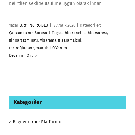
belirtilen şekilde usulüne uygun olarak ihbar
Yazar
Lütfi İNCİROĞLU
|
2 Aralık 2020
|
Kategoriler:
Çarşamba'nın Sorusu
|
Tags:
#ihbaröneli
,
#ihbarsüresi
,
#ihbartazminatı
,
#işarama
,
#işaramaizni
,
inciroğludanışmanlık
|
0 Yorum
Devamını Oku
Kategoriler
Bilgilendirme Platformu