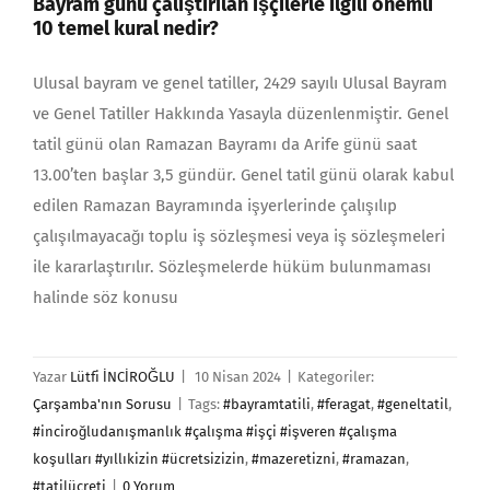
Bayram günü çalıştırılan işçilerle ilgili önemli
10 temel kural nedir?
Ulusal bayram ve genel tatiller, 2429 sayılı Ulusal Bay­ram
ve Genel Tatiller Hakkında Yasayla düzenlenmiştir. Genel
tatil günü olan Ramazan Bayramı da Arife günü saat
13.00’ten başlar 3,5 gündür. Genel tatil günü olarak kabul
edilen Ramazan Bayramında işyerlerinde çalışılıp
çalışılmayacağı toplu iş sözleşmesi veya iş sözleşmeleri
ile kararlaştırılır. Sözleşmelerde hüküm bulunmaması
halinde söz konusu
Yazar
Lütfi İNCİROĞLU
|
10 Nisan 2024
|
Kategoriler:
Çarşamba'nın Sorusu
|
Tags:
#bayramtatili
,
#feragat
,
#geneltatil
,
#inciroğludanışmanlık #çalışma #işçi #işveren #çalışma
koşulları #yıllıkizin #ücretsizizin
,
#mazeretizni
,
#ramazan
,
#tatilücreti
|
0 Yorum