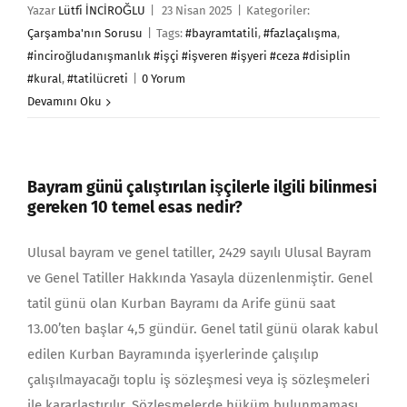
Yazar
Lütfi İNCİROĞLU
|
23 Nisan 2025
|
Kategoriler:
Çarşamba'nın Sorusu
|
Tags:
#bayramtatili
,
#fazlaçalışma
,
#inciroğludanışmanlık #işçi #işveren #işyeri #ceza #disiplin
#kural
,
#tatilücreti
|
0 Yorum
Devamını Oku
Bayram günü çalıştırılan işçilerle ilgili bilinmesi
gereken 10 temel esas nedir?
Ulusal bayram ve genel tatiller, 2429 sayılı Ulusal Bay­ram
ve Genel Tatiller Hakkında Yasayla düzenlenmiştir. Genel
tatil günü olan Kurban Bayramı da Arife günü saat
13.00’ten başlar 4,5 gündür. Genel tatil günü olarak kabul
edilen Kurban Bayramında işyerlerinde çalışılıp
çalışılmayacağı toplu iş sözleşmesi veya iş sözleşmeleri
ile kararlaştırılır. Sözleşmelerde hüküm bulunmaması