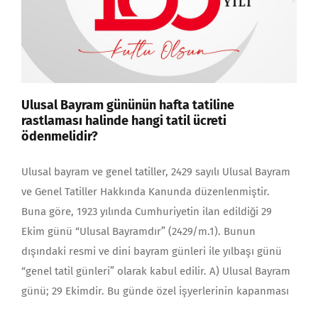
Ulusal Bayram gününün hafta tatiline
rastlaması halinde hangi tatil ücreti
ödenmelidir?
Ulusal bayram ve genel tatiller, 2429 sayılı Ulusal Bay­ram
ve Genel Tatiller Hakkında Kanunda düzenlenmiştir.
Buna göre, 1923 yı­lında Cumhuriyetin ilan edildiği 29
Ekim günü “Ulusal Bayramdır” (2429/m.1). Bunun
dışındaki resmi ve dini bayram günleri ile yılbaşı günü
“genel tatil günleri” olarak kabul edilir. A) Ulusal Bayram
günü; 29 Ekimdir. Bu günde özel işyerlerinin ka­pan­ması