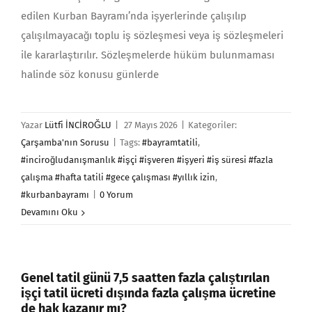
edilen Kurban Bayramı’nda işyerlerinde çalışılıp
çalışılmayacağı toplu iş sözleşmesi veya iş sözleşmeleri
ile kararlaştırılır. Sözleşmelerde hüküm bulunmaması
halinde söz konusu günlerde
Yazar
Lütfi İNCİROĞLU
|
27 Mayıs 2026
|
Kategoriler:
Çarşamba'nın Sorusu
|
Tags:
#bayramtatili
,
#inciroğludanışmanlık #işçi #işveren #işyeri #iş süresi #fazla
çalışma #hafta tatili #gece çalışması #yıllık izin
,
#kurbanbayramı
|
0 Yorum
Devamını Oku
Genel tatil günü 7,5 saatten fazla çalıştırılan
işçi tatil ücreti dışında fazla çalışma ücretine
de hak kazanır mı?