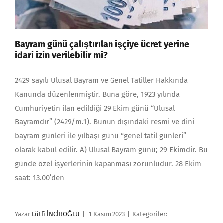
Bayram günü çalıştırılan işçiye ücret yerine
idari izin verilebilir mi?
2429 sayılı Ulusal Bay­ram ve Genel Tatiller Hakkında
Kanunda düzenlenmiştir. Buna göre, 1923 yı­lında
Cumhuriyetin ilan edildiği 29 Ekim günü “Ulusal
Bayramdır” (2429/m.1). Bunun dışındaki resmi ve dini
bayram günleri ile yılbaşı günü “genel tatil günleri”
olarak kabul edilir. A) Ulusal Bayram günü; 29 Ekimdir. Bu
günde özel işyerlerinin ka­pan­ması zorunludur. 28 Ekim
saat: 13.00’den
Yazar
Lütfi İNCİROĞLU
|
1 Kasım 2023
|
Kategoriler: