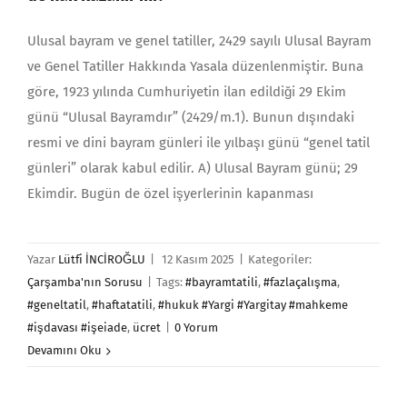
Ulusal bayram ve genel tatiller, 2429 sayılı Ulusal Bay­ram
ve Genel Tatiller Hakkında Yasala düzenlenmiştir. Buna
göre, 1923 yı­lında Cumhuriyetin ilan edildiği 29 Ekim
günü “Ulusal Bayramdır” (2429/m.1). Bunun dışındaki
resmi ve dini bayram günleri ile yılbaşı günü “genel tatil
günleri” olarak kabul edilir. A) Ulusal Bayram günü; 29
Ekimdir. Bugün de özel işyerlerinin ka­pan­ması
Yazar
Lütfi İNCİROĞLU
|
12 Kasım 2025
|
Kategoriler:
Çarşamba'nın Sorusu
|
Tags:
#bayramtatili
,
#fazlaçalışma
,
#geneltatil
,
#haftatatili
,
#hukuk #Yargi #Yargitay #mahkeme
#işdavası #işeiade
,
ücret
|
0 Yorum
Devamını Oku