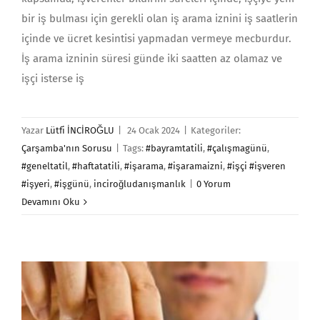
bir iş bulması için gerekli olan iş arama iznini iş saatlerin
içinde ve ücret kesintisi yapmadan vermeye mecburdur.
İş arama izninin sü­resi günde iki saatten az olamaz ve
işçi isterse iş
Yazar
Lütfi İNCİROĞLU
|
24 Ocak 2024
|
Kategoriler:
Çarşamba'nın Sorusu
|
Tags:
#bayramtatili
,
#çalışmagünü
,
#geneltatil
,
#haftatatili
,
#işarama
,
#işaramaizni
,
#işçi #işveren
#işyeri
,
#işgünü
,
inciroğludanışmanlık
|
0 Yorum
Devamını Oku