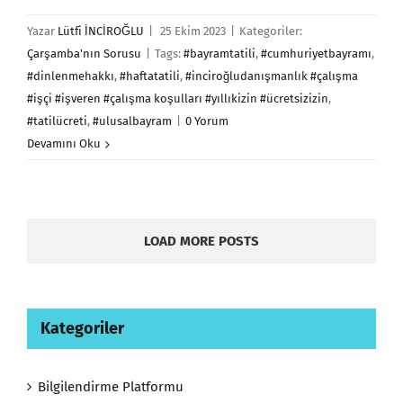
Yazar
Lütfi İNCİROĞLU
|
25 Ekim 2023
|
Kategoriler:
Çarşamba'nın Sorusu
|
Tags:
#bayramtatili
,
#cumhuriyetbayramı
,
#dinlenmehakkı
,
#haftatatili
,
#inciroğludanışmanlık #çalışma
#işçi #işveren #çalışma koşulları #yıllıkizin #ücretsizizin
,
#tatilücreti
,
#ulusalbayram
|
0 Yorum
Devamını Oku
LOAD MORE POSTS
Kategoriler
Bilgilendirme Platformu