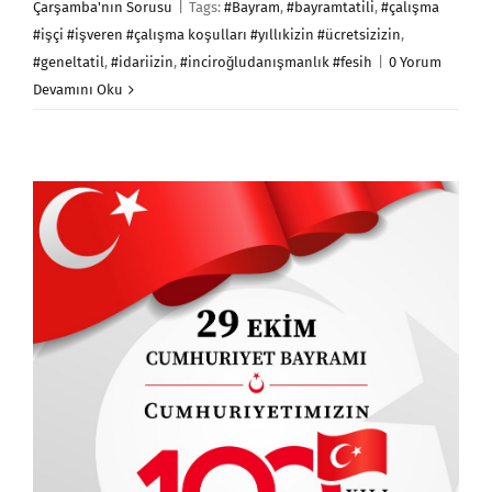
Çarşamba'nın Sorusu
|
Tags:
#Bayram
,
#bayramtatili
,
#çalışma
#işçi #işveren #çalışma koşulları #yıllıkizin #ücretsizizin
,
#geneltatil
,
#idariizin
,
#inciroğludanışmanlık #fesih
|
0 Yorum
Devamını Oku