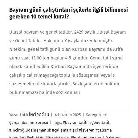
Bayram günü çalıştırılan işçilerle ilgili bilinmesi
gereken 10 temel kural?
Ulusal bayram ve genel tatiller, 2429 sayılı Ulusal Bay­ram
ve Genel Tatiller Hakkında Yasayla düzenlenmiştir.
Nitekim, genel tatil günü olan Kurban Bayramı da Arife
günü saat 13.00’ten başlar 4,5 gündür. Genel tatil günü
olarak kabul edilen Kurban Bayramında işyerlerinde
çalışılıp çalışılmayacağı toplu iş sözleşmesi veya iş
sözleşmeleri ile kararlaştırılır. Sözleşmelerde hüküm
bulunmaması halinde söz konusu
Yazar
Lütfi İNCİROĞLU
|
4 Haziran 2025
|
Kategoriler:
Çarşamba'nın Sorusu
|
Tags:
#bayramtatili
,
#geneltatil
,
#inciroğludanışmanlık #çalışma #işçi #işveren #çalışma
koşulları #yıllıkizin #ücretsizizin
,
#kurbanbayramı
|
0 Yorum