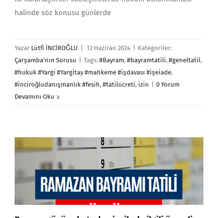
halinde söz konusu günlerde
Yazar
Lütfi İNCİROĞLU
|
12 Haziran 2024
|
Kategoriler:
Çarşamba'nın Sorusu
|
Tags:
#Bayram
,
#bayramtatili
,
#geneltatil
,
#hukuk #Yargi #Yargitay #mahkeme #işdavası #işeiade
,
#inciroğludanışmanlık #fesih
,
#tatilücreti
,
izin
|
0 Yorum
Devamını Oku