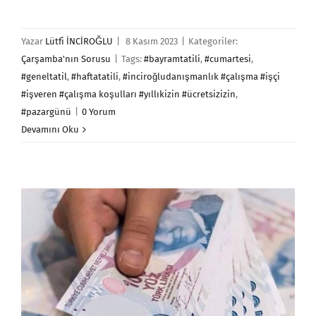
Yazar
Lütfi İNCİROĞLU
|
8 Kasım 2023
|
Kategoriler:
Çarşamba'nın Sorusu
|
Tags:
#bayramtatili
,
#cumartesi
,
#geneltatil
,
#haftatatili
,
#inciroğludanışmanlık #çalışma #işçi
#işveren #çalışma koşulları #yıllıkizin #ücretsizizin
,
#pazargünü
|
0 Yorum
Devamını Oku