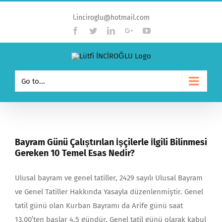
l.inciroglu@hotmail.com
Facebook
Twitter
Linkedin
Google+
YouTube
Go to...
Bayram Günü Çalıştırılan İşçilerle İlgili Bilinmesi
Gereken 10 Temel Esas Nedir?
Ulusal bayram ve genel tatiller, 2429 sayılı Ulusal Bay­ram
ve Genel Tatiller Hakkında Yasayla düzenlenmiştir. Genel
tatil günü olan Kurban Bayramı da Arife günü saat
13.00’ten başlar 4,5 gündür. Genel tatil günü olarak kabul