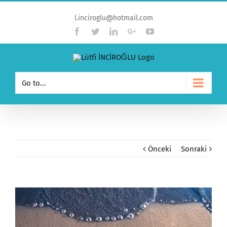
l.inciroglu@hotmail.com
Facebook
Twitter
Linkedin
Google+
YouTube
Go to...
Önceki
Sonraki
View
Larger
Image