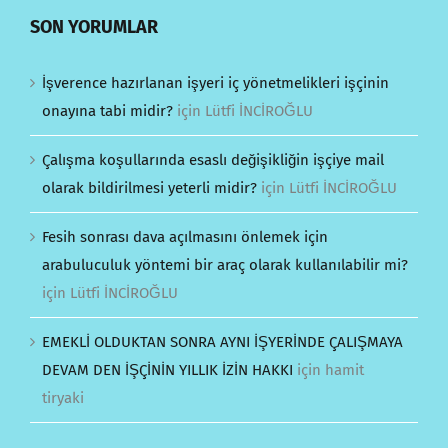
SON YORUMLAR
İşverence hazırlanan işyeri iç yönetmelikleri işçinin
onayına tabi midir?
için
Lütfi İNCİROĞLU
Çalışma koşullarında esaslı değişikliğin işçiye mail
olarak bildirilmesi yeterli midir?
için
Lütfi İNCİROĞLU
Fesih sonrası dava açılmasını önlemek için
arabuluculuk yöntemi bir araç olarak kullanılabilir mi?
için
Lütfi İNCİROĞLU
EMEKLİ OLDUKTAN SONRA AYNI İŞYERİNDE ÇALIŞMAYA
DEVAM DEN İŞÇİNİN YILLIK İZİN HAKKI
için
hamit
tiryaki