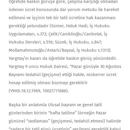
Öğretide baskın görüşe göre, çalışma karşılığı olmadan
ödenen ücret konusunda dar yorum metodu ile hareket
edilmesi ve işçinin tek bir tatil ücretine hak kazanması
gerektiği yolundadır (Sümer, Haluk Hadi, İş Hukuku
Uygulamaları, s.372; Çelik/Caniklioğlu/Canbolat, İş
Hukuku Dersleri, s.516; Süzek, İş Hukuku, s.847;
Mollamahmutoğlu/Astarlı/Baysal, İş Hukuku s.1313).
Yargıtay’ın kararı da öğretide baskın görüş yönündedir.
Yargıtay 9 uncu Hukuk Dairesi, “Pazar günüyle 30 Ağustos
Bayramı tedahül (geçişme) ettiği halde, mükerrer ücret
hesap edilmiş olması bozmayı gerektirir
(Y9HD.18.12.1969, 10027/11686).
Başka bir anlatımla Ulusal bayram ve genel tatil
günlerinden birinin “hafta tatiline” (örneğin Pazar
gününe) “rastlaması” (geçişmesi, tedahül etmesi) halinde
“sadece bir tatil günü ücretinin” verilmesi gerektiği kabul