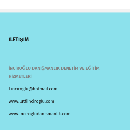
İLETİŞİM
İNCİROĞLU DANIŞMANLIK DENETİM VE EĞİTİM
HİZMETLERİ
l.inciroglu@hotmail.com
www.lutfiinciroglu.com
www.incirogludanismanlik.com