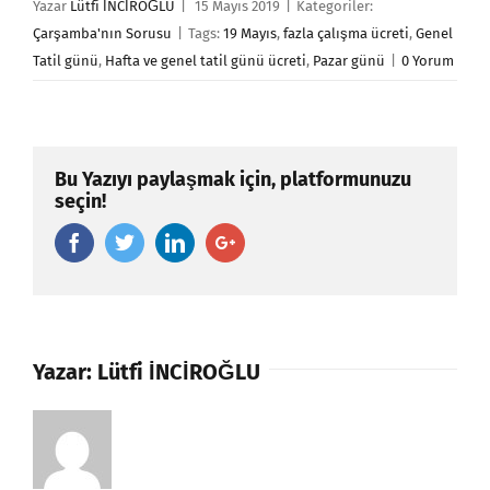
Yazar
Lütfi İNCİROĞLU
|
15 Mayıs 2019
|
Kategoriler:
Çarşamba'nın Sorusu
|
Tags:
19 Mayıs
,
fazla çalışma ücreti
,
Genel
Tatil günü
,
Hafta ve genel tatil günü ücreti
,
Pazar günü
|
0 Yorum
Bu Yazıyı paylaşmak için, platformunuzu
seçin!
Facebook
Twitter
Linkedin
Google+
Yazar:
Lütfi İNCİROĞLU