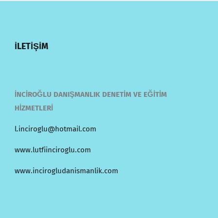
İLETİŞİM
İNCİROĞLU DANIŞMANLIK DENETİM VE EĞİTİM
HİZMETLERİ
l.inciroglu@hotmail.com
www.lutfiinciroglu.com
www.incirogludanismanlik.com