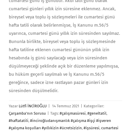
cumartesi günü iş günüdür. Akdi tatil günü olarak
cumartesi günleri yıllık izin süresine eklenmez. Ancak,
bireysel veya toplu iş sözleşmeleri ile cumartesi günü
hafta tatili olarak belirlenmişse, İş Kanunu m.56/5
uyarınca, cumartesi günü yıllık izin süresinden sayılmaz.
Bununla birlikte, bireysel veya toplu iş sözleşmesinde
hafta tatiline eklenen cumartesi gününün yıllık izin
hesabında iş günü sayılacağı veya izin süresinden
düşülmeyeceği şeklinde açık bir düzenleme yapılmışsa,
bu hüküm geçerli sayılmalı ve İş Kanunu m.56/5
gereğince, sadece izne rastlayan pazar günleri izin
süresinden düşülmelidir.
Yazar
Lütfi İNCİROĞLU
|
14 Temmuz 2021
|
Kategoriler:
Çarşamba'nın Sorusu
|
Tags:
#çalışmasüresi
,
#geneltatil
,
#haftatatili
,
#inciroğludanışmanlık #çalışma #işçi #işveren
#çalışma koşulları #yıllıkizin #ücretsizizin
,
#işsüresi
,
cumartesi