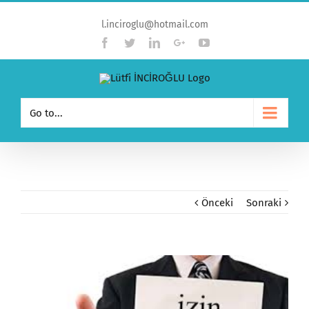
l.inciroglu@hotmail.com
Facebook
Twitter
Linkedin
Google+
YouTube
Go to...
Önceki
Sonraki
View
Larger
Image