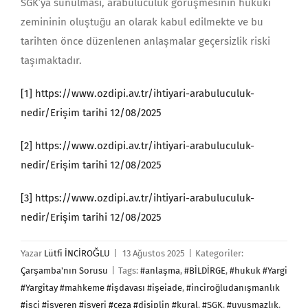
SGK’ya sunulması, arabuluculuk görüşmesinin hukuki
zemininin oluştuğu an olarak kabul edilmekte ve bu
tarihten önce düzenlenen anlaşmalar geçersizlik riski
taşımaktadır.
[1]
https://www.ozdipi.av.tr/ihtiyari-arabuluculuk-
nedir/Erişim tarihi 12/08/2025
[2]
https://www.ozdipi.av.tr/ihtiyari-arabuluculuk-
nedir/Erişim tarihi 12/08/2025
[3]
https://www.ozdipi.av.tr/ihtiyari-arabuluculuk-
nedir/Erişim tarihi 12/08/2025
Yazar
Lütfi İNCİROĞLU
|
13 Ağustos 2025
|
Kategoriler:
Çarşamba'nın Sorusu
|
Tags:
#anlaşma
,
#BİLDİRGE
,
#hukuk #Yargi
#Yargitay #mahkeme #işdavası #işeiade
,
#inciroğludanışmanlık
#işçi #işveren #işyeri #ceza #disiplin #kural
,
#SGK
,
#uyuşmazlık
,