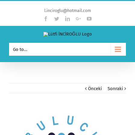
l.inciroglu@hotmail.com
Facebook
Twitter
Linkedin
Google+
YouTube
Go to...
Önceki
Sonraki