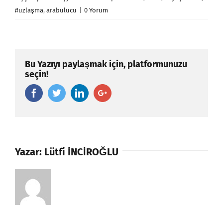
#uzlaşma
,
arabulucu
|
0 Yorum
Bu Yazıyı paylaşmak için, platformunuzu
seçin!
Facebook
Twitter
Linkedin
Google+
Yazar:
Lütfi İNCİROĞLU