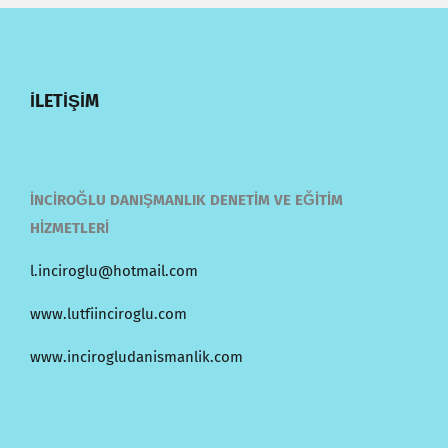
İLETİŞİM
İNCİROĞLU DANIŞMANLIK DENETİM VE EĞİTİM
HİZMETLERİ
l.inciroglu@hotmail.com
www.lutfiinciroglu.com
www.incirogludanismanlik.com