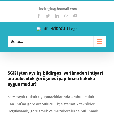
l.inciroglu@hotmail.com
Facebook
Twitter
Linkedin
Google+
YouTube
Go to...
SGK işten ayrılış bildirgesi verilmeden ihtiyari
arabuluculuk görüşmesi yapılması hukuka
uygun mudur?
6325 sayılı Hukuk Uyuşmazlıklarında Arabuluculuk
Kanunu’na göre arabuluculuk; sistematik teknikler
uygulayarak, görüşmek ve müzakerelerde bulunmak