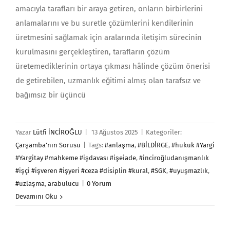
amacıyla tarafları bir araya getiren, onların birbirlerini
anlamalarını ve bu suretle çözümlerini kendilerinin
üretmesini sağlamak için aralarında iletişim sürecinin
kurulmasını gerçekleştiren, tarafların çözüm
üretemediklerinin ortaya çıkması hâlinde çözüm önerisi
de getirebilen, uzmanlık eğitimi almış olan tarafsız ve
bağımsız bir üçüncü
Yazar
Lütfi İNCİROĞLU
|
13 Ağustos 2025
|
Kategoriler:
Çarşamba'nın Sorusu
|
Tags:
#anlaşma
,
#BİLDİRGE
,
#hukuk #Yargi
#Yargitay #mahkeme #işdavası #işeiade
,
#inciroğludanışmanlık
#işçi #işveren #işyeri #ceza #disiplin #kural
,
#SGK
,
#uyuşmazlık
,
#uzlaşma
,
arabulucu
|
0 Yorum
Devamını Oku