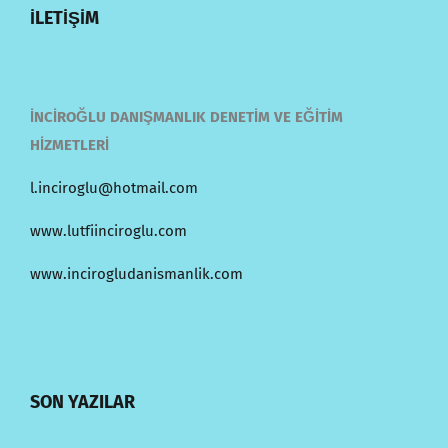
İLETİŞİM
İNCİROĞLU DANIŞMANLIK DENETİM VE EĞİTİM
HİZMETLERİ
l.inciroglu@hotmail.com
www.lutfiinciroglu.com
www.incirogludanismanlik.com
SON YAZILAR