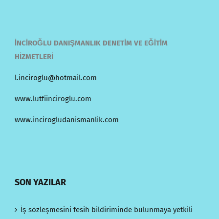
İNCİROĞLU DANIŞMANLIK DENETİM VE EĞİTİM
HİZMETLERİ
l.inciroglu@hotmail.com
www.lutfiinciroglu.com
www.incirogludanismanlik.com
SON YAZILAR
İş sözleşmesini fesih bildiriminde bulunmaya yetkili