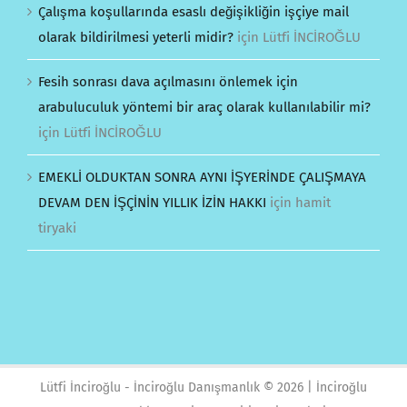
Çalışma koşullarında esaslı değişikliğin işçiye mail
olarak bildirilmesi yeterli midir?
için
Lütfi İNCİROĞLU
Fesih sonrası dava açılmasını önlemek için
arabuluculuk yöntemi bir araç olarak kullanılabilir mi?
için
Lütfi İNCİROĞLU
EMEKLİ OLDUKTAN SONRA AYNI İŞYERİNDE ÇALIŞMAYA
DEVAM DEN İŞÇİNİN YILLIK İZİN HAKKI
için
hamit
tiryaki
Lütfi İnciroğlu - İnciroğlu Danışmanlık ©
2026 | İnciroğlu