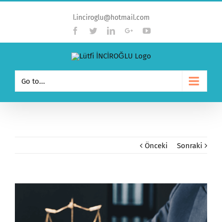
l.inciroglu@hotmail.com
Facebook
Twitter
Linkedin
Google+
YouTube
Go to...
Önceki
Sonraki