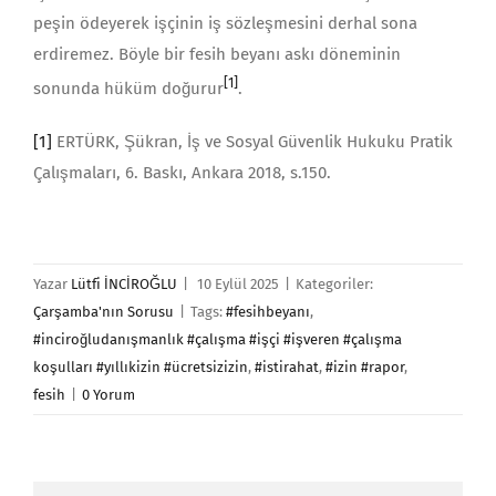
peşin ödeyerek işçinin iş sözleşmesini derhal sona
erdiremez. Böyle bir fesih beyanı askı döneminin
[1]
sonunda hüküm doğurur
.
[1]
ERTÜRK, Şükran, İş ve Sosyal Güvenlik Hukuku Pratik
Çalışmaları, 6. Baskı, Ankara 2018, s.150.
Yazar
Lütfi İNCİROĞLU
|
10 Eylül 2025
|
Kategoriler:
Çarşamba'nın Sorusu
|
Tags:
#fesihbeyanı
,
#inciroğludanışmanlık #çalışma #işçi #işveren #çalışma
koşulları #yıllıkizin #ücretsizizin
,
#istirahat
,
#izin #rapor
,
fesih
|
0 Yorum