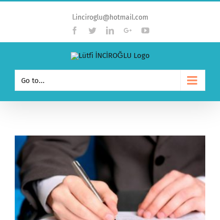
l.inciroglu@hotmail.com
Facebook
Twitter
Linkedin
Google+
YouTube
Go to...