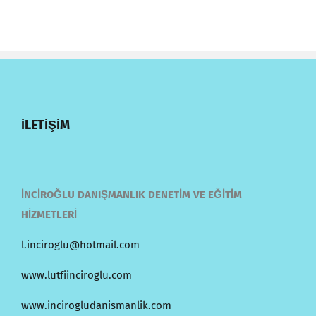
İLETİŞİM
İNCİROĞLU DANIŞMANLIK DENETİM VE EĞİTİM
HİZMETLERİ
l.inciroglu@hotmail.com
www.lutfiinciroglu.com
www.incirogludanismanlik.com