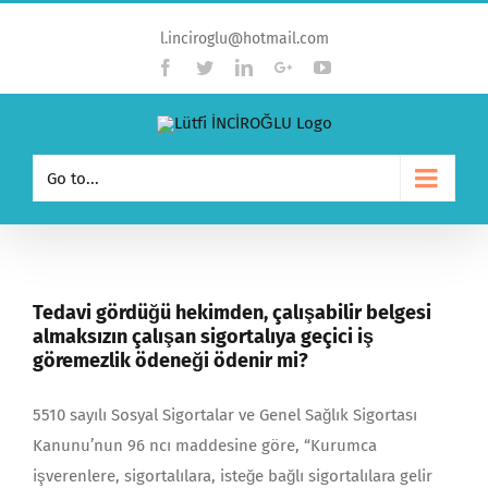
l.inciroglu@hotmail.com
Facebook
Twitter
Linkedin
Google+
YouTube
Go to...
Tedavi gördüğü hekimden, çalışabilir belgesi
almaksızın çalışan sigortalıya geçici iş
göremezlik ödeneği ödenir mi?
5510 sayılı Sosyal Sigortalar ve Genel Sağlık Sigortası
Kanunu’nun 96 ncı maddesine göre, “Kurumca
işverenlere, sigortalılara, isteğe bağlı sigortalılara gelir