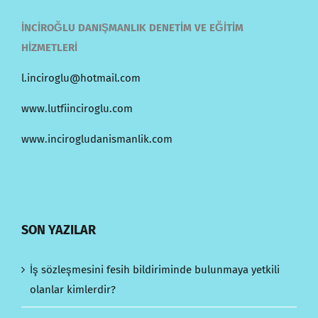
İNCİROĞLU DANIŞMANLIK DENETİM VE EĞİTİM
HİZMETLERİ
l.inciroglu@hotmail.com
www.lutfiinciroglu.com
www.incirogludanismanlik.com
SON YAZILAR
İş sözleşmesini fesih bildiriminde bulunmaya yetkili
olanlar kimlerdir?