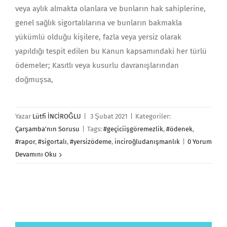
veya aylık almakta olanlara ve bunların hak sahiplerine,
genel sağlık sigortalılarına ve bunların bakmakla
yükümlü olduğu kişilere, fazla veya yersiz olarak
yapıldığı tespit edilen bu Kanun kapsamındaki her türlü
ödemeler; Kasıtlı veya kusurlu davranışlarından
doğmuşsa,
Yazar
Lütfi İNCİROĞLU
|
3 Şubat 2021
|
Kategoriler:
Çarşamba'nın Sorusu
|
Tags:
#geçiciişgöremezlik
,
#ödenek
,
#rapor
,
#sigortalı
,
#yersizödeme
,
inciroğludanışmanlık
|
0 Yorum
Devamını Oku