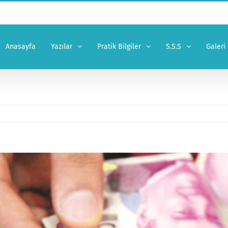
Anasayfa
Yazılar
Pratik Bilgiler
S.S.S
Galeri
er
ge