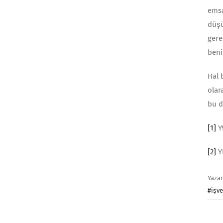
emsa
düşü
gere
ben
Hal 
olar
bu d
[1]
Y9
[2]
YH
Yaza
#işve