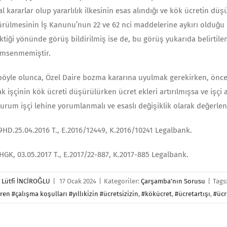
l kararlar olup yararlı­lık ilkesinin esas alındığı ve kök ücretin d
rülmesinin İş Kanunu’nun 22 ve 62 nci maddelerine aykırı ol­duğu
ktiği yö­nünde görüş bildirilmiş ise de, bu görüş yukarıda belirti
imsenmemiştir.
böyle olunca, Özel Daire bozma kararına uyulmak gerekirken, ön­cek
ak işçinin kök ücreti düşürülürken ücret ekleri artırılmışsa ve işç
urum işçi lehine yorumlanmalı ve esaslı değişiklik olarak değerlen
HD.25.04.2016 T., E.2016/12449, K.2016/10241 Legalbank.
GK, 03.05.2017 T., E.2017/22-887, K.2017-885 Legalbank.
r
Lütfi İNCİROĞLU
|
17 Ocak 2024
|
Kategoriler:
Çarşamba'nın Sorusu
|
Tags
ren #çalışma koşulları #yıllıkizin #ücretsizizin
,
#kökücret
,
#ücretartışı
,
#üc