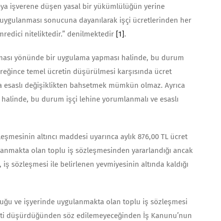
 veya işverene düşen yasal bir yükümlülüğün yerine
uygulanması sonucuna dayanılarak işçi ücretlerin­den her
edici niteliktedir.” denilmektedir
[1]
.
ırılması yönünde bir uygulama yapması halinde, bu durum
i gereğince temel ücretin düşürülmesi karşısında ücret
ada esaslı değişiklikten bahsetmek mümkün olmaz. Ayrıca
i halinde, bu durum işçi lehine yorumlanmalı ve esaslı
sözleşmesinin altıncı maddesi uyarınca aylık 876,00 TL ücret
gulan­makta olan toplu iş sözleşmesinden yararlandığı ancak
iş sözleşmesi ile belirlenen yevmiyesinin altında kaldığı
­duğu ve işyerinde uygulanmakta olan toplu iş sözleşmesi
ücreti düşürdüğünden söz edilemeyeceğinden İş Kanunu’nun