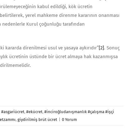
üşürülemeyeceğinin kabul edildiği, kök ücretin
 belirtilerek, yerel mahkeme direnme kararının onanması
len nedenlerle Kurul çoğunluğu tarafından
i kararda direnilmesi usul ve yasaya aykırıdır”
[2]
. Sonuç
i aylık ücretinin üstünde bir ücret almaya hak kazanmışsa
dirilmemelidir.
:
#asgariücret
,
#ekücret
,
#inciroğludanışmanlık #çalışma #işçi
retzammı
,
giydirilmiş brüt ücret
|
0 Yorum