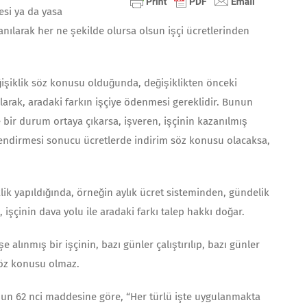
esi ya da yasa
larak her ne şekilde olursa olsun işçi üc­retlerinden
e­ğişiklik söz konusu olduğunda, değişiklikten önceki
larak, aradaki farkın işçiye ödenmesi gereklidir. Bunun
e bir durum ortaya çıkarsa, işveren, işçinin kazanılmış
lendir­mesi sonucu ücretlerde indirim söz konusu olacaksa,
lik yapıldığında, örneğin aylık ücret sisteminden, gündelik
 işçinin dava yolu ile aradaki farkı talep hakkı doğar.
 alınmış bir işçinin, bazı günler çalıştırılıp, bazı günler
söz konusu olmaz.
nun 62 nci maddesine göre, “Her türlü işte uygulanmakta