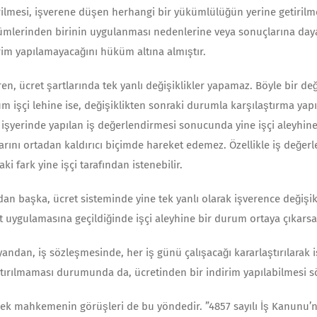
rilmesi, işverene düşen herhangi bir yükümlülüğün yerine getirilm
mlerinden birinin uygulanması nedenlerine veya sonuçlarına dayanı
rim yapılamayacağını hüküm altına almıştır.
ren, ücret şartlarında tek yanlı değişiklikler yapamaz. Böyle bir d
m işçi lehine ise, değişiklikten sonraki durumla karşılaştırma yapı
, işyerinde yapılan iş değerlendirmesi sonu­cunda yine işçi aleyhin
arını ortadan kaldırıcı biçimde hareket edemez. Özellikle iş değer
aki fark yine işçi tarafından istenebilir.
an başka, ücret sisteminde yine tek yanlı olarak işverence deği­şik
t uygula­masına geçildiğinde işçi aleyhine bir durum ortaya çıkarsa,
yandan, iş sözleşmesinde, her iş günü çalışacağı kararlaştırılarak işe
ştırılmaması du­rumunda da, ücretinden bir indirim yapılabilmesi 
ek mahkemenin görüşleri de bu yöndedir. ”4857 sayılı İş Ka­nunu’