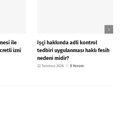
a adli kontrol
Genel tatil olan 15 Temmuz g
lanması haklı fesih
tam gün çalışmayan işçiye
r?
ücreti nasıl ödenir?
|
0 Yorum
15 Temmuz 2026
|
0 Yorum