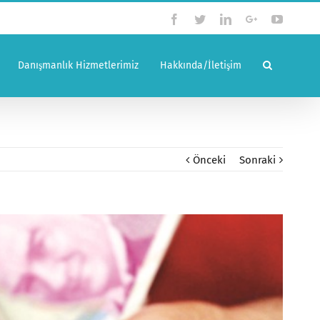
Facebook
Twitter
Linkedin
Google+
YouTub
Danışmanlık Hizmetlerimiz
Hakkında/İletişim
Önceki
Sonraki