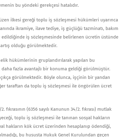
enin bu yöndeki gerekçesi hatalıdır.
üzen ilkesi gereği toplu iş sözleşmesi hükümleri uyarınca
nında ikra­miye, ilave tediye, iş güçlüğü tazminatı, bakım
ve edildiğinde iş sözleşmesinde belir­lenen ücretin üstünde
e artış olduğu görülmektedir.
önelik hükümlerinin gruplandırılarak yapılan bu
k daha fazla avantajlı bir konuma geldiği görülmüştür.
 açıkça görülmektedir. Böyle olunca, işçinin bir yandan
ğer taraftan da toplu iş sözleşmesi ile öngörülen ücret
. fıkrasının (6356 sayılı Kanunun 34/2. fıkrası) mutlak
eceği, toplu iş sözleşmesi ile tanınan sosyal hakların
syal hakların kök ücret üzerinden hesaplanıp ödendiği,
li olma­dığı, bu hususta Hukuk Genel Kurulundan geçen