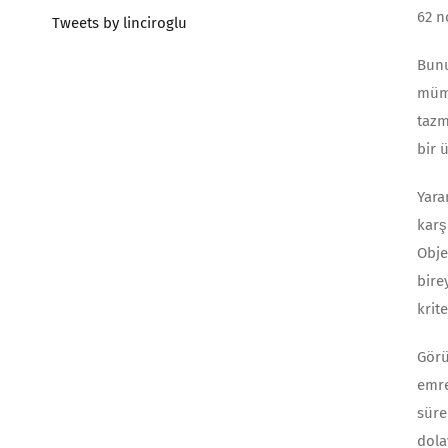
62 n
Tweets by linciroglu
Bunu
mümk
tazm
bir 
Yara
karş
Obje
bire
krit
Görü
emre
süre
dola