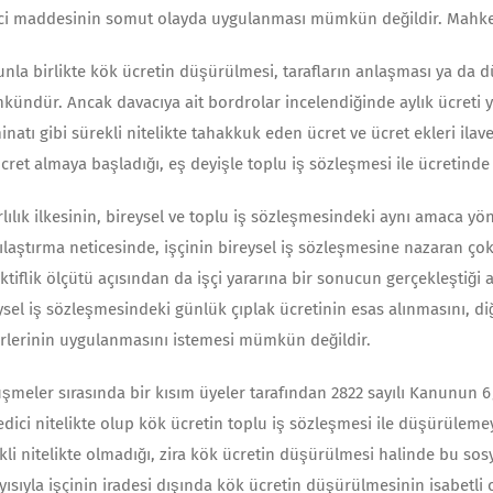
ci maddesinin somut olayda uygulanması mümkün değildir. Mahkem
nla birlikte kök ücretin düşürülmesi, tarafların anlaşması ya da d
ündür. Ancak davacıya ait bordrolar incelendiğinde aylık ücreti ya
inatı gibi sürekli nitelikte tahakkuk eden ücret ve ücret ekleri ila
ücret almaya başladığı, eş deyişle toplu iş sözleş­mesi ile ücretind
rlılık ilkesinin, bireysel ve toplu iş sözleşmesindeki aynı amaca y
ılaştırma neticesinde, işçinin bireysel iş sözleşmesine nazaran ço
ktiflik ölçütü açısından da işçi yararına bir sonucun gerçekleştiği
ysel iş sözleşmesindeki günlük çıplak ücretinin esas alınmasını, di
erlerinin uygulanmasını istemesi mümkün değildir.
şmeler sırasında bir kısım üyeler tarafından 2822 sayılı Kanunun 6/2
dici nitelikte olup kök ücretin toplu iş sözleşmesi ile düşürülemey
kli nitelikte olmadığı, zira kök ücretin düşü­rülmesi halinde bu so
yısıyla işçinin iradesi dışında kök ücretin düşürülmesinin isabet