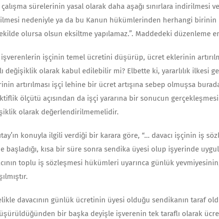
 çalışma sürelerinin yasal olarak daha aşağı sınırlara indirilmesi
rilmesi nedeniyle ya da bu Kanun hüküm­lerinden herhangi birinin 
ekilde olursa olsun eksiltme yapılamaz.”. Maddedeki düzenleme emr
 işverenlerin işçinin temel ücretini düşürüp, ücret eklerinin art
lı değişiklik olarak kabul edilebilir mi? Elbette ki, yararlılık ilkes
rinin artırılması işçi lehine bir ücret artışına sebep olmuşsa bur
ktiflik ölçütü açısından da işçi yararına bir sonucun gerçekleşmes
şiklik olarak değerlendirilmemelidir.
ıtay’ın konuyla ilgili verdiği bir karara göre, “… da­vacı işçinin iş 
işe başladığı, kısa bir süre sonra sendika üyesi olup işyerinde uy
cının toplu iş söz­leşmesi hükümleri uyarınca günlük yevmiyesinin, 
şılmıştır.
likle davacının günlük ücretinin üyesi olduğu sendikanın taraf ol
düşürüldüğün­den bir başka deyişle işverenin tek taraflı olarak 