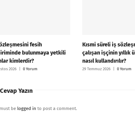
Kısmi süreli iş sözleşmesi ile
İşçi hakkınd
çalışan işçinin yıllık ücretli izni
tedbiri uygu
nasıl kullandırılır?
nedeni midi
29 Temmuz 2026
|
0 Yorum
22 Temmuz 2026
 Cevap Yazın
 must be
logged in
to post a comment.