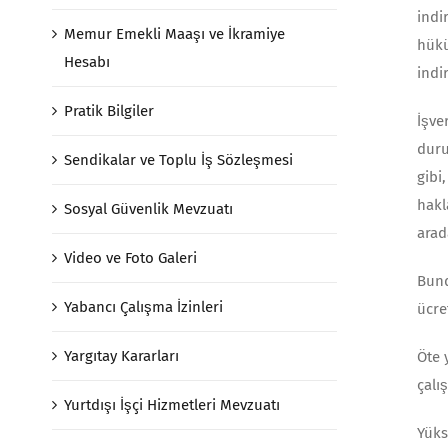
indi
Memur Emekli Maaşı ve İkramiye
hükü
Hesabı
indi
Pratik Bilgiler
İşve
duru
Sendikalar ve Toplu İş Sözleşmesi
gibi
hakl
Sosyal Güvenlik Mevzuatı
arad
Video ve Foto Galeri
Bund
Yabancı Çalışma İzinleri
ücre
Yargıtay Kararları
Öte 
çalı
Yurtdışı İşçi Hizmetleri Mevzuatı
Yüks