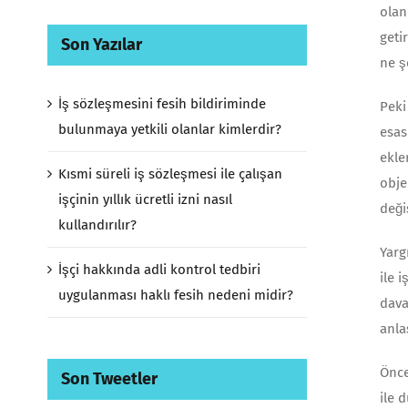
olan
geti
Son Yazılar
ne ş
İş sözleşmesini fesih bildiriminde
Peki
bulunmaya yetkili olanlar kimlerdir?
esas
ekle
Kısmi süreli iş sözleşmesi ile çalışan
obje
işçinin yıllık ücretli izni nasıl
deği
kullandırılır?
Yarg
İşçi hakkında adli kontrol tedbiri
ile 
uygulanması haklı fesih nedeni midir?
dava
anla
Önce
Son Tweetler
ile 