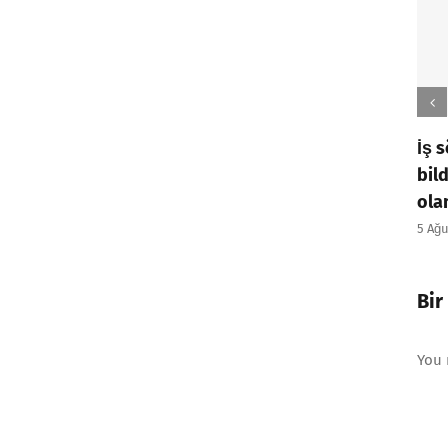
İş sözleşmesini fesih
bildiriminde bulunmaya yetkili
olanlar kimlerdir?
5 Ağustos 2026
|
0 Yorum
Bir
You