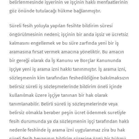
belirlenmesinde işyerinin ve işçinin haklı menfaatlerinin
göz önünde tutulacağı hükme bağlanmıştır.
Süreli fesih yoluyla yapılan fesihte bildirim süresi
öngörülmesinin nedeni; işçinin bir anda işsiz ve ücretsiz
kalmasını engellemek ve bu süre zarfında yeni bir iş
aramasına fırsat vermek amacına yöneliktir. Bu amacın
bir gereği olarak da İş Kanunu ve Borçlar Kanununda
işçiye yeni iş arama izni hakkı tanınmıştır. İş arama izni,
sözleşmenin kim tarafından feshedildiğine bakılmaksızın
belirsiz süreli iş sözleşmelerinde bildirim öneli içinde
kullanılmak üzere işçiye tanınan bir hak olarak
tanımlanabilir. Belirli süreli iş sözleşmelerinde veya
belirsiz olmakla beraber peşin ücret ödenmek suretiyle
fesih durumunda ya da sözleşmenin işçi tarafından haklı
nedenle feshinde iş arama izni uygulanmaz zira bu hak
süreli fesih beyanının bildirim süresine özgü bir hükmü