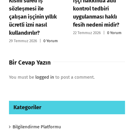
Kısmi süreli iş
İşçi hakkında adli
sözleşmesi ile
kontrol tedbiri
çalışan işçinin yıllık
uygulanması haklı
ücretli izni nasıl
fesih nedeni midir?
kullandırılır?
22 Temmuz 2026
|
0 Yorum
29 Temmuz 2026
|
0 Yorum
Bir Cevap Yazın
You must be
logged in
to post a comment.
Kategoriler
Bilgilendirme Platformu