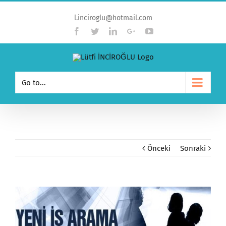
l.inciroglu@hotmail.com
Facebook
Twitter
Linkedin
Google+
YouTube
Go to...
Önceki
Sonraki