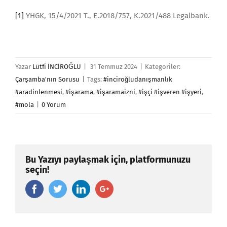
[1]
YHGK, 15/4/2021 T., E.2018/757, K.2021/488 Legalbank.
Yazar
Lütfi İNCİROĞLU
|
31 Temmuz 2024
|
Kategoriler:
Çarşamba'nın Sorusu
|
Tags:
#inciroğludanışmanlık
#aradinlenmesi
,
#işarama
,
#işaramaizni
,
#işçi #işveren #işyeri
,
#mola
|
0 Yorum
Bu Yazıyı paylaşmak için, platformunuzu
seçin!
Facebook
Twitter
Linkedin
Google+