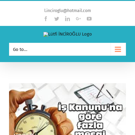
l.inciroglu@hotmail.com
Facebook
Twitter
Linkedin
Google+
YouTube
Go to...