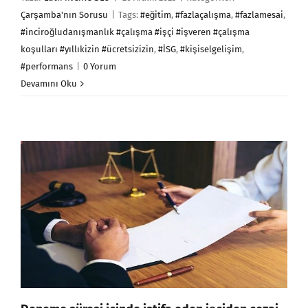
Çarşamba'nın Sorusu
|
Tags:
#eğitim
,
#fazlaçalışma
,
#fazlamesai
,
#inciroğludanışmanlık #çalışma #işçi #işveren #çalışma
koşulları #yıllıkizin #ücretsizizin
,
#İSG
,
#kişiselgelişim
,
#performans
|
0 Yorum
Devamını Oku