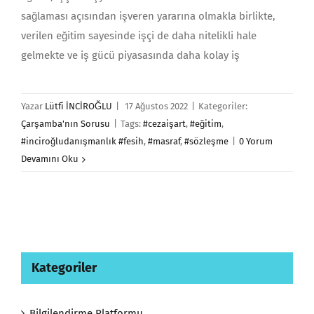
sağlaması açısından işveren yararına olmakla birlikte,
verilen eğitim sayesinde işçi de daha nitelikli hale
gelmekte ve iş gücü piyasasında daha kolay iş
Yazar
Lütfi İNCİROĞLU
|
17 Ağustos 2022
|
Kategoriler:
Çarşamba'nın Sorusu
|
Tags:
#cezaişart
,
#eğitim
,
#inciroğludanışmanlık #fesih
,
#masraf
,
#sözleşme
|
0 Yorum
Devamını Oku
Kategoriler
Bilgilendirme Platformu