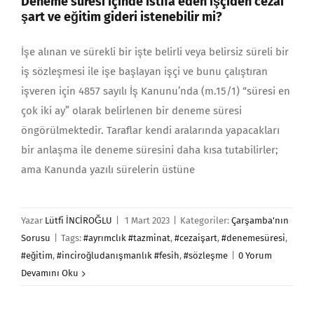
Deneme süresi içinde istifa eden işçiden cezai
şart ve eğitim gideri istenebilir mi?
İşe alınan ve sürekli bir işte belirli veya belirsiz süreli bir
iş sözleşmesi ile işe başlayan işçi ve bunu çalıştıran
işveren için 4857 sayılı İş Kanunu’nda (m.15/1) “süresi en
çok iki ay” olarak belirlenen bir deneme süresi
öngörülmektedir. Taraflar kendi aralarında yapacakları
bir anlaşma ile deneme süresini daha kısa tutabilirler;
ama Kanunda yazılı sürelerin üstüne
Yazar
Lütfi İNCİROĞLU
|
1 Mart 2023
|
Kategoriler:
Çarşamba'nın
Sorusu
|
Tags:
#ayrımclık #tazminat
,
#cezaişart
,
#denemesüresi
,
#eğitim
,
#inciroğludanışmanlık #fesih
,
#sözleşme
|
0 Yorum
Devamını Oku