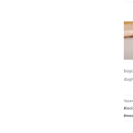
büyü
duym
Yaza
#inci
#mes