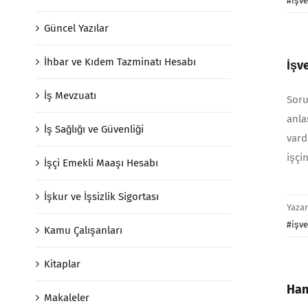
#işve
Güncel Yazılar
İhbar ve Kıdem Tazminatı Hesabı
İşv
İş Mevzuatı
Soru
anla
İş Sağlığı ve Güvenliği
vard
işçi
İşçi Emekli Maaşı Hesabı
İşkur ve İşsizlik Sigortası
Yaza
#işve
Kamu Çalışanları
Kitaplar
Han
Makaleler