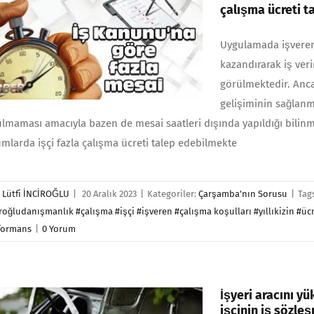
çalışma ücreti t
Uygulamada işverenle
kazandırarak iş veri
görülmektedir. Ancak
gelişiminin sağlanm
lmaması amacıyla bazen de mesai saatleri dışında yapıldığı bilin
mlarda işçi fazla çalışma ücreti talep edebilmekte
r
Lütfi İNCİROĞLU
|
20 Aralık 2023
|
Kategoriler:
Çarşamba'nın Sorusu
|
Tag
roğludanışmanlık #çalışma #işçi #işveren #çalışma koşulları #yıllıkizin #ücr
formans
|
0 Yorum
İşyeri aracını yü
işçinin iş sözle