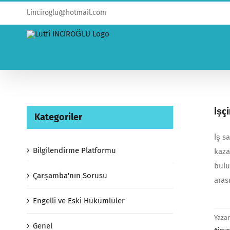
l.inciroglu@hotmail.com
İşç
Kategoriler
İş s
Bilgilendirme Platformu
kaza
bulu
Çarşamba'nın Sorusu
aras
Engelli ve Eski Hükümlüler
Yaza
Genel