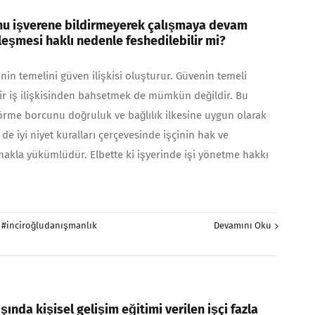
unu işverene bildirmeyerek çalışmaya devam
leşmesi haklı nedenle feshedilebilir mi?
erinin temelini güven ilişkisi oluşturur. Güvenin temeli
ir iş ilişkisinden bahsetmek de mümkün değildir. Bu
örme borcunu doğruluk ve bağlılık ilkesine uygun olarak
e iyi niyet kuralları çerçevesinde işçinin hak ve
akla yükümlüdür. Elbette ki işyerinde işi yönetme hakkı
:
#inciroğludanışmanlık
Devamını Oku
şında kişisel gelişim eğitimi verilen işçi fazla