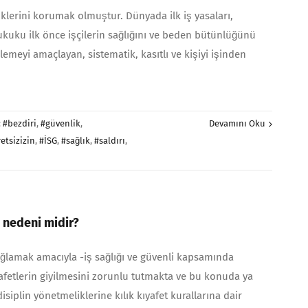
klerini korumak olmuştur. Dünyada ilk iş yasaları,
 hukuku ilk önce işçilerin sağlığını ve beden bütünlüğünü
emeyi amaçlayan, sistematik, kasıtlı ve kişiyi işinden
:
#bezdiri
,
#güvenlik
,
Devamını Oku
etsizizin
,
#İSG
,
#sağlık
,
#saldırı
,
h nedeni midir?
lamak amacıyla -iş sağlığı ve güvenli kapsamında
ıyafetlerin giyilmesini zorunlu tutmakta ve bu konuda ya
siplin yönetmeliklerine kılık kıyafet kurallarına dair