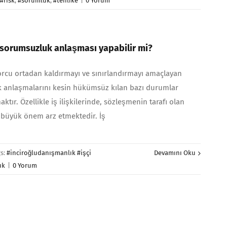
,
#risk
,
#sorumluk
,
#tehlike
|
0 Yorum
 sorumsuzluk anlaşması yapabilir mi?
rcu ortadan kaldırmayı ve sınırlandırmayı amaçlayan
 anlaşmalarını kesin hükümsüz kılan bazı durumlar
ır. Özellikle iş ilişkilerinde, sözleşmenin tarafı olan
n büyük önem arz etmektedir. İş
gs:
#inciroğludanışmanlık #işçi
Devamını Oku
uk
|
0 Yorum