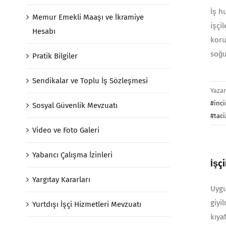
İş h
Memur Emekli Maaşı ve İkramiye
işçi
Hesabı
koru
soğu
Pratik Bilgiler
Sendikalar ve Toplu İş Sözleşmesi
Yaza
#inci
Sosyal Güvenlik Mevzuatı
#taci
Video ve Foto Galeri
Yabancı Çalışma İzinleri
İşç
Yargıtay Kararları
Uygu
giyi
Yurtdışı İşçi Hizmetleri Mevzuatı
kıya