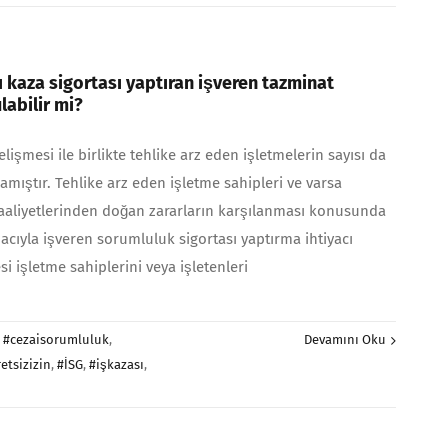
ı kaza sigortası yaptıran işveren tazminat
abilir mi?
elişmesi ile birlikte tehlike arz eden işletmelerin sayısı da
amıştır. Tehlike arz eden işletme sahipleri ve varsa
 faaliyetlerinden doğan zararların karşılanması konusunda
cıyla işveren sorumluluk sigortası yaptırma ihtiyacı
i işletme sahiplerini veya işletenleri
:
#cezaisorumluluk
,
Devamını Oku
etsizizin
,
#İSG
,
#işkazası
,