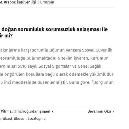
at
,
#rapor
,
işgüvenliği
|
0 Yorum
n doğan sorumluluk sorumsuzluk anlaşması ile
ir mi?
 yakınlarına karşı sorumluluğunun ya­nısıra Sosyal Güvenlik
sorumluluğu bulunmaktadır. Ni­tekim işveren, kurumun
yardımları 5510 sayılı Sosyal Sigortalar ve Genel Sağlık
da öngörülen koşullara bağlı olarak ödemekle yükümlüdür
115 inci maddesinde düzenlenmiştir. Buna göre, ”Borçlunun
:
#ihmal
,
#inciroğludanışmanlık
Devamını Oku
ı
,
#kast
,
#kusur
,
#sözleşme
,