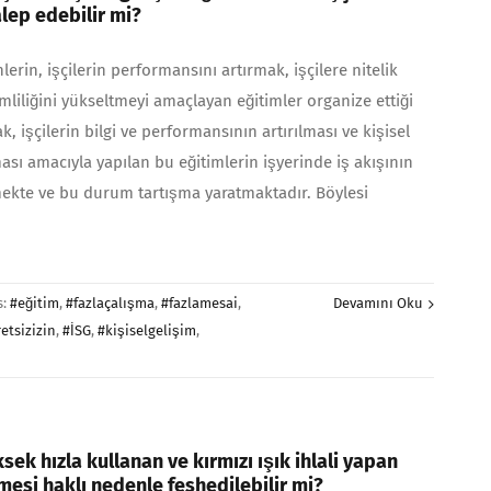
alep edebilir mi?
rin, işçilerin performansını artırmak, işçilere nitelik
mliliğini yükseltmeyi amaçlayan eğitimler organize ettiği
, işçilerin bilgi ve performansının artırılması ve kişisel
ası amacıyla yapılan bu eğitimlerin işyerinde iş akışının
mekte ve bu durum tartışma yaratmaktadır. Böylesi
s:
#eğitim
,
#fazlaçalışma
,
#fazlamesai
,
Devamını Oku
etsizizin
,
#İSG
,
#kişiselgelişim
,
ksek hızla kullanan ve kırmızı ışık ihlali yapan
şmesi haklı nedenle feshedilebilir mi?