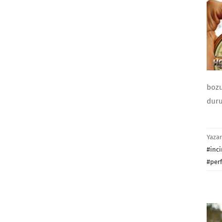
bozu
duru
Yaza
#inci
#per