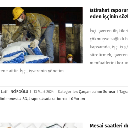
İstirahat rapor
eden işçinin söz
İşçi işveren ilişkil
çökmüşse sağlıklı b
kapsamda, işçi iş g
sürdürmek, işveren d
menfaatlerini korum
rene aittir. İşçi, işverenin yönetim
r
Lütfi İNCİROĞLU
|
13 Mart 2024
|
Kategoriler:
Çarşamba'nın Sorusu
|
Tags
dinlenmesi
,
#İSG
,
#rapor
,
#sadakatborcu
|
0 Yorum
Mesai saatleri dı