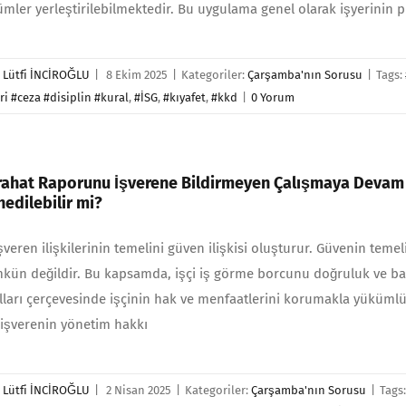
mler yerleştirilebilmektedir. Bu uygulama genel olarak işyerinin pr
r
Lütfi İNCİROĞLU
|
8 Ekim 2025
|
Kategoriler:
Çarşamba'nın Sorusu
|
Tags:
ri #ceza #disiplin #kural
,
#İSG
,
#kıyafet
,
#kkd
|
0 Yorum
irahat Raporunu İşverene Bildirmeyen Çalışmaya Devam 
hedilebilir mi?
işveren ilişkilerinin temelini güven ilişkisi oluşturur. Güvenin teme
ün değildir. Bu kapsamda, işçi iş görme borcunu doğruluk ve bağlı
lları çerçevesinde işçinin hak ve menfaatlerini korumakla yükümlüdü
, işverenin yönetim hakkı
r
Lütfi İNCİROĞLU
|
2 Nisan 2025
|
Kategoriler:
Çarşamba'nın Sorusu
|
Tags