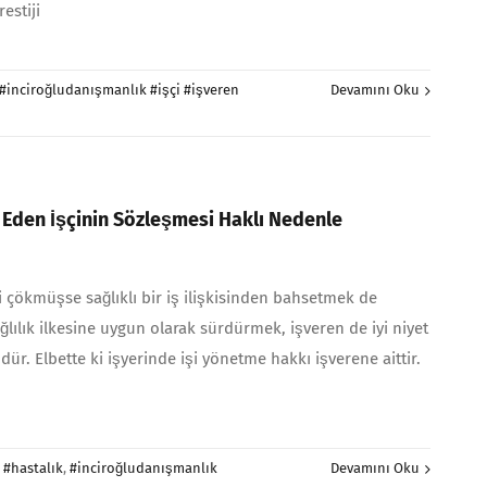
estiji
#inciroğludanışmanlık #işçi #işveren
Devamını Oku
Eden İşçinin Sözleşmesi Haklı Nedenle
li çökmüşse sağlıklı bir iş ilişkisinden bahsetmek de
lık ilkesine uygun olarak sürdürmek, işveren de iyi niyet
r. Elbette ki işyerinde işi yönetme hakkı işverene aittir.
:
#hastalık
,
#inciroğludanışmanlık
Devamını Oku