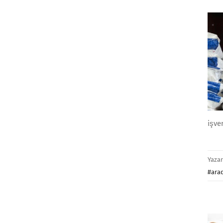
işve
Yaza
#ara