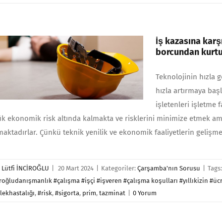
İş kazasına karş
borcundan kurtul
Teknolojinin hızla g
hızla artırmaya başl
işletenleri işletme
k ekonomik risk altında kalmakta ve risklerini minimize etmek ama
aktadırlar. Çünkü teknik yenilik ve ekonomik faaliyetlerin gelişmes
r
Lütfi İNCİROĞLU
|
20 Mart 2024
|
Kategoriler:
Çarşamba'nın Sorusu
|
Tags
roğludanışmanlık #çalışma #işçi #işveren #çalışma koşulları #yıllıkizin #ücr
lekhastalığı
,
#risk
,
#sigorta
,
prim
,
tazminat
|
0 Yorum