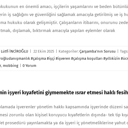
ukukunun en önemli amacı, işçile­rin yaşamlarını ve beden bütünlü
lerin iş sağlığını ve güvenliğini sağlamak amacıyla getirilmiş ve iş
ma hukuku olarak gelişmiştir. Çalışanların itibarını, onurunu zedel
tmak, dışlamak, bıktırmak amacıyla yapılan eylemler olarak
r
Lütfi İNCİROĞLU
|
22 Ekim 2025
|
Kategoriler:
Çarşamba'nın Sorusu
|
Tags
roğludanışmanlık #çalışma #işçi #işveren #çalışma koşulları #yıllıkizin #ücr
z
,
mobbing
|
0 Yorum
inin işyeri kıyafetini giymemekte ısrar etmesi haklı fesi
lamada işverenler yönetim hakkı kapsamında işyerinde düzeni sağ
lmesi zorunlu olan kişisel koruyucu kıyafetlerin dışında- tek tip k
fet prosedürü yayınlamakta ya da işyeri iç yönetmeliklerine yahut di