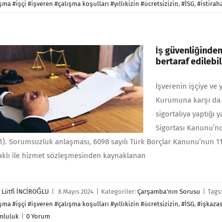
şma #işçi #işveren #çalışma koşulları #yıllıkizin #ücretsizizin
,
#İSG
,
#istirah
İş güvenliğinde
bertaraf edilebil
İşverenin işçiye ve
Kurumuna karşı da 
sigortalıya yaptığı 
Sigortası Kanunu’n
1). Sorumsuzluk anlaşması, 6098 sayılı Türk Borçlar Kanunu’nun 
aklı ile hizmet söz­leşmesinden kaynaklanan
r
Lütfi İNCİROĞLU
|
8 Mayıs 2024
|
Kategoriler:
Çarşamba'nın Sorusu
|
Tags
şma #işçi #işveren #çalışma koşulları #yıllıkizin #ücretsizizin
,
#İSG
,
#işkazas
mluluk
|
0 Yorum