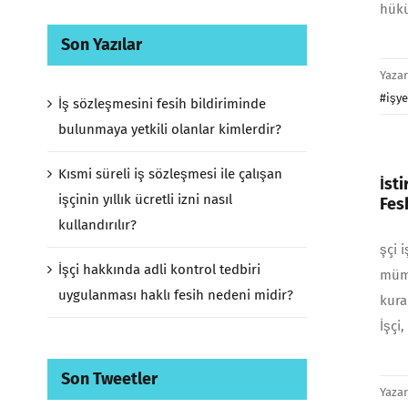
hükü
Son Yazılar
Yaza
#işye
İş sözleşmesini fesih bildiriminde
bulunmaya yetkili olanlar kimlerdir?
Kısmi süreli iş sözleşmesi ile çalışan
İst
işçinin yıllık ücretli izni nasıl
Fes
kullandırılır?
şçi 
İşçi hakkında adli kontrol tedbiri
mümk
uygulanması haklı fesih nedeni midir?
kura
İşçi
Son Tweetler
Yaza