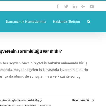
Facebook
Twitter
Linkedin
Google+
YouTub
Danışmanlık Hizmetlerimiz
Hakkında/İletişim
işverenin sorumluluğu var mıdır?
in her şeyden önce bireysel iş hukuku anlamında bir iş
zamanda, meydana gelen iş kazasında işverenin kusurlu
si ya da ölümüyle sonuçlanması ve kaza ile sonuç
s:
#inciroğludanışmanlık #işçi
Devamını Oku