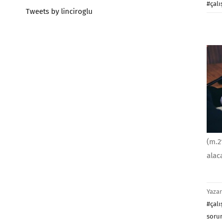
#çalı
Tweets by linciroglu
(m.2
alac
Yaza
#çalı
soru