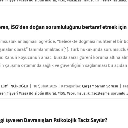
ren #işyeri #ceza #disiplin #kural
,
#İSG
,
#işkazası
,
#kusur
,
#meslekhastalığı
eren, İSG’den doğan sorumluluğunu bertaraf etmek için
msuzluk anlaşması öğretide, “Gelecekte doğması muhtemel bir bo
şmalar olarak” tanımlanmaktadır[1]. Türk hukukunda sorumsuzluk
ır. Kanun koyucunun amacı burada zarar göreni koruma altına almakt
nin çalışma ortamında sağlık ve güvenliğinin sağlanması bu açıda
r
Lütfi İNCİROĞLU
|
18 Şubat 2026
|
Kategoriler:
Çarşamba'nın Sorusu
|
Ta
ren #işyeri #ceza #disiplin #kural
,
#İSG
,
#sorumsuzlık
,
#sözleşme
,
sorumlul
gi İşveren Davranışları Psikolojik Taciz Sayılır?