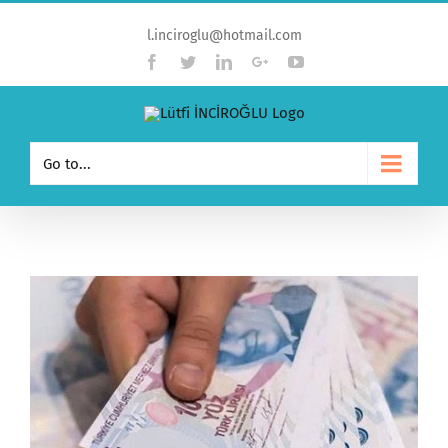
l.inciroglu@hotmail.com
Facebook
Twitter
Linkedin
Google+
YouTube
Go to...