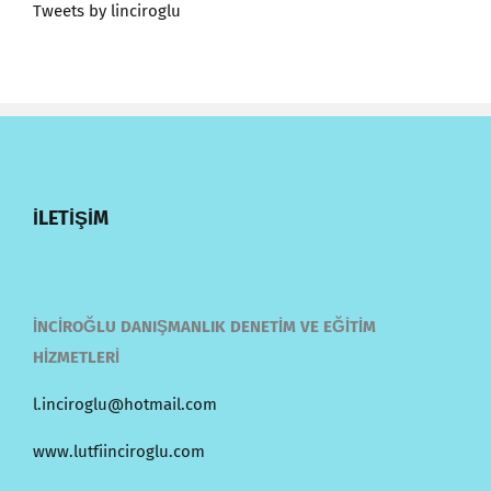
Tweets by linciroglu
İLETİŞİM
İNCİROĞLU DANIŞMANLIK DENETİM VE EĞİTİM
HİZMETLERİ
l.inciroglu@hotmail.com
www.lutfiinciroglu.com