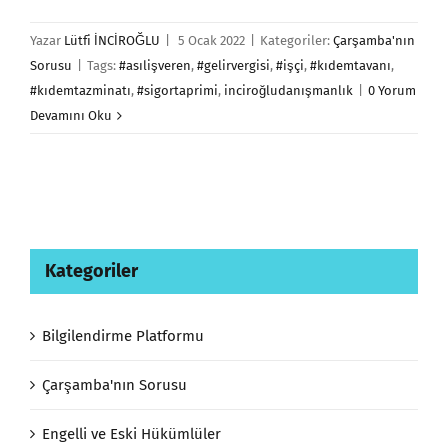
Yazar
Lütfi İNCİROĞLU
|
5 Ocak 2022
|
Kategoriler:
Çarşamba'nın
Sorusu
|
Tags:
#asılişveren
,
#gelirvergisi
,
#işçi
,
#kıdemtavanı
,
#kıdemtazminatı
,
#sigortaprimi
,
inciroğludanışmanlık
|
0 Yorum
Devamını Oku
Kategoriler
Bilgilendirme Platformu
Çarşamba'nın Sorusu
Engelli ve Eski Hükümlüler