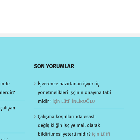
SON YORUMLAR
minde
İşverence hazırlanan işyeri iç
mlerdir?
yönetmelikleri işçinin onayına tabi
midir?
için
Lütfi İNCİROĞLU
 çalışan
Çalışma koşullarında esaslı
değişikliğin işçiye mail olarak
bildirilmesi yeterli midir?
için
Lütfi