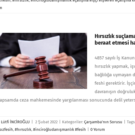
ıfesih
,
#hırsızlık
,
#inciroğludanışmanlık #çalışma #işçi #işveren #çalışma koş
m
Hırsızlık suçlama
beraat etmesi ha
4857 sayılı İş Kanu
hırsızlık yapmak, i
bağlılığa uymayan d
feshi gerektirir. İş
davranışın doğruluk 
apsamda ceza mahkemesinde yargılanması sonucunda delil yetersi
r
Lütfi İNCİROĞLU
|
2 Şubat 2022
|
Kategoriler:
Çarşamba'nın Sorusu
|
Tags
sızfesih
,
#hırsızlık
,
#inciroğludanışmanlık #fesih
|
0 Yorum