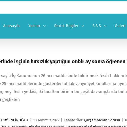
Anasayfa
Yazılar
Pratik Bilgiler
S.S.S
Galeri
erinde işçinin hırsızlık yaptığını onbir ay sonra öğrenen
 sayılı İş Kanunu’nun 26 ncı maddesinde bildirimsiz fesih hakkını 
e 25 inci maddelerinde gösterilen ahlak ve iyiniyet kurallarına uym
eşmeyi fesih yetkisi, iki taraftan birinin bu çeşit davranışlarda bu
 geçtikten
r
Lütfi İNCİROĞLU
|
13 Temmuz 2022
|
Kategoriler:
Çarşamba'nın Sorusu
|
T