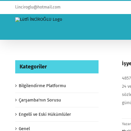
l.inciroglu@hotmail.com
İşy
Kategoriler
4857
Bilgilendirme Platformu
24 v
sözl
Çarşamba'nın Sorusu
günü
Engelli ve Eski Hükümlüler
Yaza
Genel