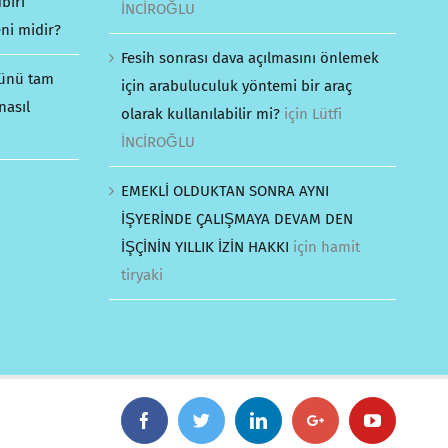
biri
İNCİROĞLU
ni midir?
Fesih sonrası dava açılmasını önlemek
günü tam
için arabuluculuk yöntemi bir araç
nasıl
olarak kullanılabilir mi?
için
Lütfi
İNCİROĞLU
EMEKLİ OLDUKTAN SONRA AYNI
İŞYERİNDE ÇALIŞMAYA DEVAM DEN
İŞÇİNİN YILLIK İZİN HAKKI
için
hamit
tiryaki
Facebook
Twitter
Linkedin
Google+
YouTube