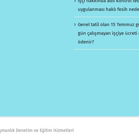
İşçi hakkında adli kontrol ted
uygulanması haklı fesih nede
Genel tatil olan 15 Temmuz 
gün çalışmayan işçiye ücreti 
ödenir?
ışmanlık Denetim ve Eğitim Hizmetleri