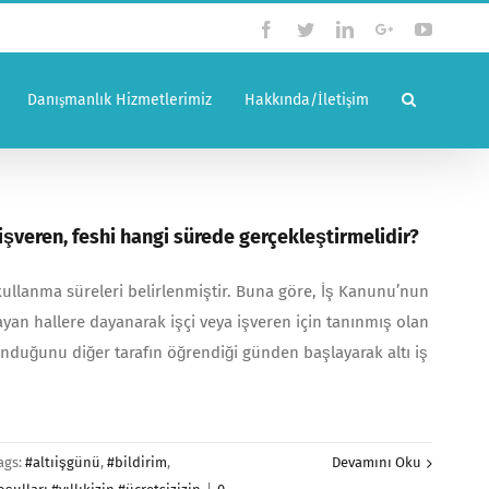
Facebook
Twitter
Linkedin
Google+
YouTub
Danışmanlık Hizmetlerimiz
Hakkında/İletişim
 işveren, feshi hangi sürede gerçekleştirmelidir?
kullanma süreleri belirlenmiştir. Buna göre, İş Kanunu’nun
ayan hallere dayanarak işçi veya işveren için tanınmış olan
lunduğunu diğer tarafın öğrendiği günden başlayarak altı iş
ags:
#altıişgünü
,
#bildirim
,
Devamını Oku