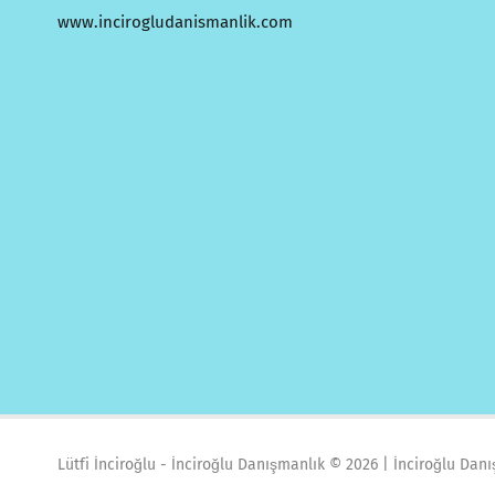
www.incirogludanismanlik.com
Lütfi İnciroğlu - İnciroğlu Danışmanlık ©
2026 | İnciroğlu Dan