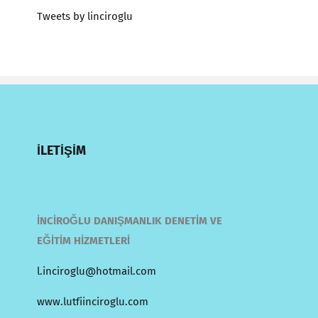
Tweets by linciroglu
İLETİŞİM
İNCİROĞLU DANIŞMANLIK DENETİM VE
EĞİTİM HİZMETLERİ
l.inciroglu@hotmail.com
www.lutfiinciroglu.com