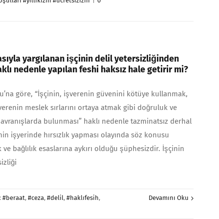
ulları #yıllıkizin #ücretsizizin
|
0
sıyla yargılanan işçinin delil yetersizliğinden
klı nedenle yapılan feshi haksız hale getirir mi?
nu’na göre, “İşçinin, işverenin güvenini kötüye kullanmak,
şverenin meslek sırlarını ortaya atmak gibi doğruluk ve
avranışlarda bulunması” haklı nedenle tazminatsız derhal
çinin işyerinde hırsızlık yapması olayında söz konusu
ve bağlılık esaslarına aykırı olduğu şüphesizdir. İşçinin
zliği
:
#beraat
,
#ceza
,
#delil
,
#haklıfesih
,
Devamını Oku